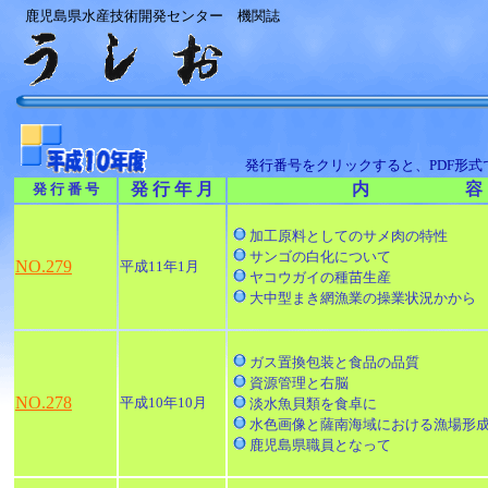
鹿児島県水産技術開発センター 機関誌
発行番号をクリックすると、PDF形
発 行 年 月
内 容
発 行 番 号
加工原料としてのサメ肉の特性
サンゴの白化について
NO.279
平成11年1月
ヤコウガイの種苗生産
大中型まき網漁業の操業状況かから
ガス置換包装と食品の品質
資源管理と右脳
NO.278
平成10年10月
淡水魚貝類を食卓に
水色画像と薩南海域における漁場形
鹿児島県職員となって