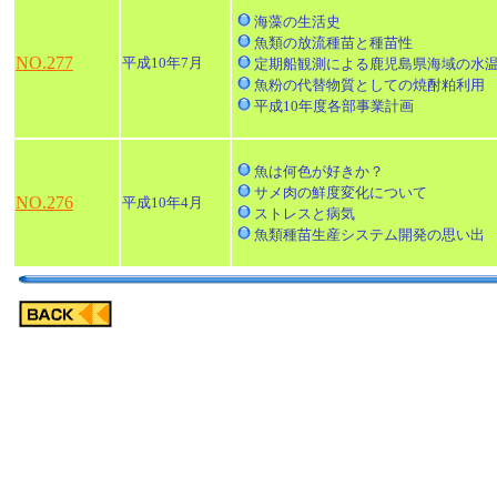
海藻の生活史
魚類の放流種苗と種苗性
NO.277
平成10年7月
定期船観測による鹿児島県海域の水
魚粉の代替物質としての焼酎粕利用
平成10年度各部事業計画
魚は何色が好きか？
サメ肉の鮮度変化について
NO.276
平成10年4月
ストレスと病気
魚類種苗生産システム開発の思い出