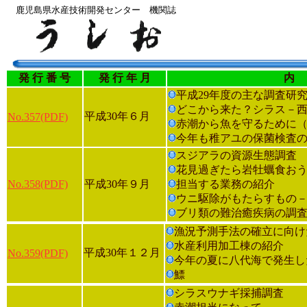
鹿児島県水産技術開発センター 機関誌
発 行 番 号
発 行 年 月
平成29年度の主な調査研
どこから来た？シラス－
平成30年６月
No.357(PDF)
赤潮から魚を守るために
今年も稚アユの保菌検査
スジアラの資源生態調査
花見過ぎたら岩牡蠣食お
No.358(PDF)
平成30年９月
担当する業務の紹介
ウニ駆除がもたらすもの
ブリ類の難治癒疾病の調
漁況予測手法の確立に向け
水産利用加工棟の紹介
平成30年１２月
No.359(PDF)
今年の夏に八代海で発生したｼ
鰾
シラスウナギ採捕調査