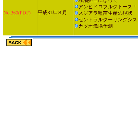
赤潮担当になって
アンヒドロフルクトース！
平成31年３月
No.360(PDF)
スジアラ種苗生産の現状
セントラルクーリングシス
カツオ漁場予測