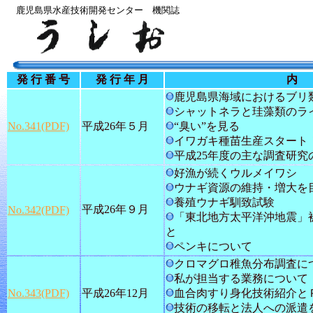
鹿児島県水産技術開発センター 機関誌
発 行 番 号
発 行 年 月
鹿児島県海域におけるブリ
シャットネラと珪藻類のラ
No.341(PDF)
平成26年５月
“臭い”を見る
イワガキ種苗生産スタート
平成25年度の主な調査研究
好漁が続くウルメイワシ
ウナギ資源の維持・増大を
養殖ウナギ馴致試験
平成26年９月
No.342(PDF)
「東北地方太平洋沖地震」
と
ペンキについて
クロマグロ稚魚分布調査に
私が担当する業務について
No.343(PDF)
平成26年12月
血合肉すり身化技術紹介と
技術の移転と法人への派遣