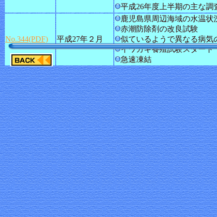
平成26年度上半期の主な調
鹿児島県周辺海域の水温状
赤潮防除剤の改良試験
No.344(PDF)
平成27年２月
似ているようで異なる病気
イワガキ養殖試験スタート
急速凍結