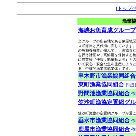
[
トップ
漁業
海峡お魚育成グループ
当グループの所在地である茅屋地
ス式海岸と八代海に面しています。
の魚類養殖業が盛んで、，漁協青
を行う計画や，高鮮度を保持する
に異業種（仲買，鮨量販店等）と
いて安心・安全な魚を生産しよう
る「中核的漁業者協業体」です。
串木野市漁業協同組合
東町漁業協同組合
作成日：
野間池漁業協同組合
作成
笠沙町漁協定置網グル
笠沙町漁協の定置網グループが週
垂水市漁業協同組合
作成
鹿屋市漁業協同組合
作成