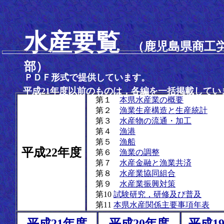
水産要覧
（鹿児島県商工
部）
ＰＤＦ形式で提供しています。
平成21年度以前のものは，各編を一括掲載してい
第１
本県水産業の概要
第２
漁業生産構造と生産統計
第３
水産物の流通・加工
第４
漁港
第５
漁船
平成22年度
第６
漁業の調整
第７
水産金融と漁業共済
第８
水産業協同組合
第９
水産業振興対策
第10
試験研究，研修及び普及
第11
本県水産関係主要事項年表
平成21年度
平成20年度
平成1