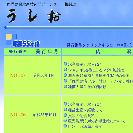
鹿児島県水産技術開発センター 機関誌
発行番号をクリックすると、PDF形
発 行 年 月
内 容
発 行 番 号
水産養殖と水－(２)
ジャンボ曳縄によるマグ□漁雑感
NO.207
昭和56年1月
海面魚類養殖と魚病発生状況の概要
「鹿児島湾ブルー計画」とハマチ養
種苗大量生産の初体験
水産養殖と水－(１)
種苗生産を経験して
NO.206
昭和55年10月
貝類の配合飼料
鹿児島県沿岸の赤潮生物について
ビンナガ漁場と海況