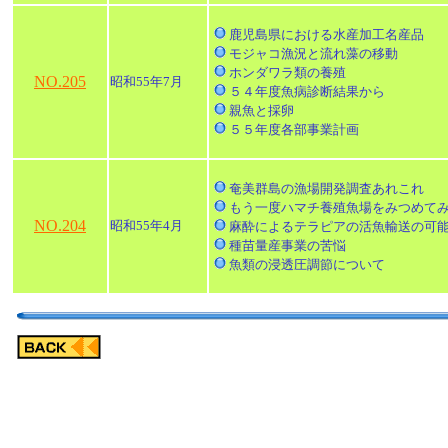
鹿児島県における水産加工名産品
モジャコ漁況と流れ藻の移動
ホンダワラ類の養殖
NO.205
昭和55年7月
５４年度魚病診断結果から
親魚と採卵
５５年度各部事業計画
奄美群島の漁場開発調査あれこれ
もう一度ハマチ養殖魚場をみつめて
NO.204
昭和55年4月
麻酔によるテラピアの活魚輸送の可
種苗量産事業の苦悩
魚類の浸透圧調節について