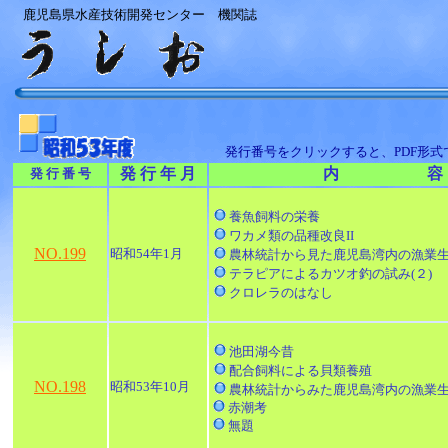
鹿児島県水産技術開発センター 機関誌
発行番号をクリックすると、PDF形
発 行 年 月
内 容
発 行 番 号
養魚飼料の栄養
ワカメ類の品種改良II
NO.199
昭和54年1月
農林統計から見た鹿児島湾内の漁業生
テラピアによるカツオ釣の試み(２)
クロレラのはなし
池田湖今昔
配合飼料による貝類養殖
NO.198
昭和53年10月
農林統計からみた鹿児島湾内の漁業生
赤潮考
無題