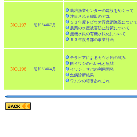
栽培漁業センターの建設をめぐって
注目される鶴田のアユ
５３年度トビウオ浮敷網漁況につい
NO.197
昭和54年7月
農薬の水産被害防止対策について
無機水銀の有機水銀化について
５３年度各部の事業計画
テラピアによるカツオ釣の試み
餌イワシのへい死と魚艙
NO.196
昭和53年4月
イワシ，サバの利用開発
魚病診断結果
ワムシの培養あれこれ