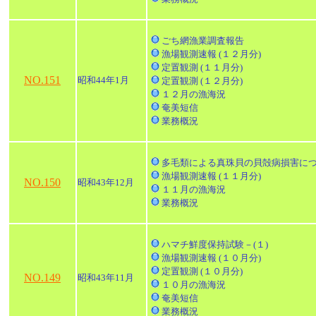
ごち網漁業調査報告
漁場観測速報 (１２月分)
定置観測 (１１月分)
NO.151
昭和44年1月
定置観測 (１２月分)
１２月の漁海況
奄美短信
業務概況
多毛類による真珠貝の貝殻病損害に
漁場観測速報 (１１月分)
NO.150
昭和43年12月
１１月の漁海況
業務概況
ハマチ鮮度保持試験－(１)
漁場観測速報 (１０月分)
定置観測 (１０月分)
NO.149
昭和43年11月
１０月の漁海況
奄美短信
業務概況