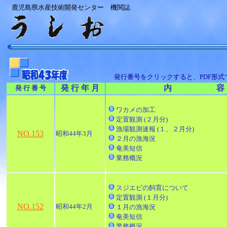
鹿児島県水産技術開発センター 機関誌
発行番号をクリックすると、PDF形
発 行 年 月
内 容
発 行 番 号
ワカメの加工
定置観測 (２月分)
漁場観測速報 (１、２月分)
NO.153
昭和44年3月
２月の漁海況
奄美短信
業務概況
スジエビの飼育について
定置観測 (１月分)
NO.152
昭和44年2月
１月の漁海況
奄美短信
業務概況