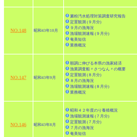
澱粉汚水処理対策調査研究報告
定置観測 (９月分)
９月の漁海況
NO.148
昭和43年10月
漁場観測速報 (９月分)
奄美短信
業務概況
順調に伸びる本県の漁家経済
漁業調査船〃さつなん〃の概要
定置観測 (８月分)
NO.147
昭和43年9月
８月の漁海況
漁場観測速報 (８月分)
業務概況
昭和４２年度のり養殖概況
漁場観測速報 (７月分)
定置観測 (７月分)
NO.146
昭和43年8月
７月の漁海況
奄美短信