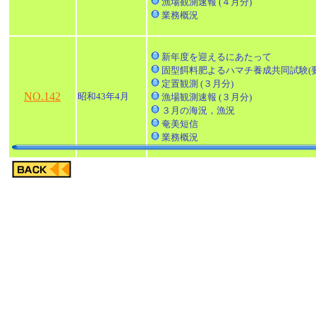
漁場観測速報 (４月分)
業務概況
新年度を迎えるにあたって
固型餌料肥よるハマチ養成共同試験(要
定置観測 (３月分)
NO.142
昭和43年4月
漁場観測速報 (３月分)
３月の海況，漁況
奄美短信
業務概況