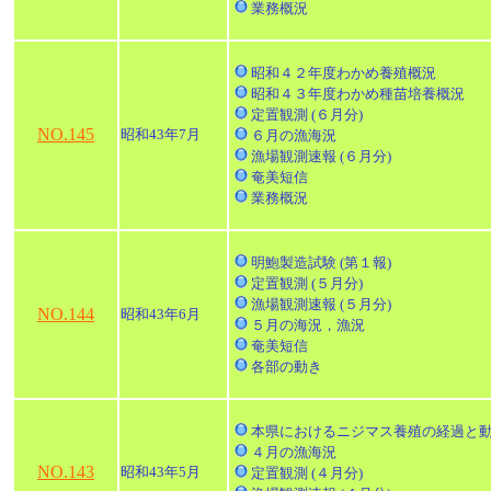
業務概況
昭和４２年度わかめ養殖概況
昭和４３年度わかめ種苗培養概況
定置観測 (６月分)
NO.145
昭和43年7月
６月の漁海況
漁場観測速報 (６月分)
奄美短信
業務概況
明鮑製造試験 (第１報)
定置観測 (５月分)
漁場観測速報 (５月分)
NO.144
昭和43年6月
５月の海況，漁況
奄美短信
各部の動き
本県におけるニジマス養殖の経過と
４月の漁海況
NO.143
昭和43年5月
定置観測 (４月分)