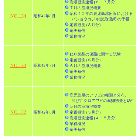
漁場観測速報 (６・７月分)
７月の漁海況概要
昭和４２年の鹿児島湾附近における
NO.134
昭和42年8月
バショウカジキ漁況(流網)の予報
定置観測 (８月分)
奄美短信
業務概況
ねり製品の保蔵に関する試験
定置観測 (６月分)
NO.133
昭和42年7月
６月の漁海況概要
奄美短信
業務概況
鹿児島県のアワビの種類と分布、
並びにクロアワビの産卵誘発と幼生
５月の漁海況概要
NO.132
昭和42年6月
定置観測 (５月分)
漁場観測速報 (４・５月分)
業務概況
奄美短信