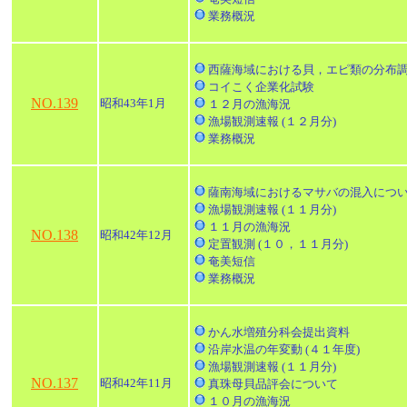
業務概況
西薩海域における貝，エピ類の分布
コイこく企業化試験
NO.139
昭和43年1月
１２月の漁海況
漁場観測速報 (１２月分)
業務概況
薩南海域におけるマサバの混入につ
漁場観測速報 (１１月分)
１１月の漁海況
NO.138
昭和42年12月
定置観測 (１０，１１月分)
奄美短信
業務概況
かん水増殖分科会提出資料
沿岸水温の年変動 (４１年度)
漁場観測速報 (１１月分)
NO.137
昭和42年11月
真珠母貝品評会について
１０月の漁海況