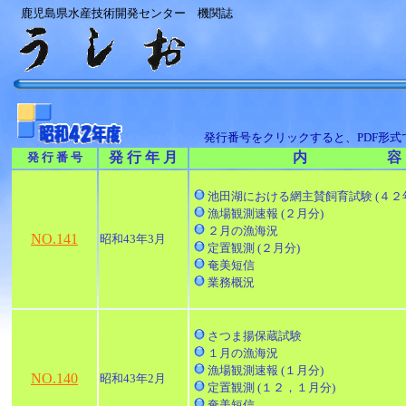
鹿児島県水産技術開発センター 機関誌
発行番号をクリックすると、PDF形
発 行 年 月
内 容
発 行 番 号
池田湖における網主賛飼育試験 (４２
漁場観測速報 (２月分)
２月の漁海況
NO.141
昭和43年3月
定置観測 (２月分)
奄美短信
業務概況
さつま揚保蔵試験
１月の漁海況
漁場観測速報 (１月分)
NO.140
昭和43年2月
定置観測 (１２，１月分)
奄美短信