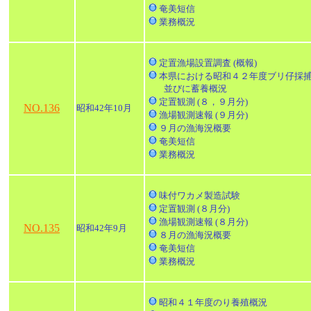
奄美短信
業務概況
定置漁場設置調査 (概報)
本県における昭和４２年度ブリ仔採
並びに蓄養概況
定置観測 (８，９月分)
NO.136
昭和42年10月
漁場観測速報 (９月分)
９月の漁海況概要
奄美短信
業務概況
味付ワカメ製造試験
定置観測 (８月分)
漁場観測速報 (８月分)
NO.135
昭和42年9月
８月の漁海況概要
奄美短信
業務概況
昭和４１年度のり養殖概況