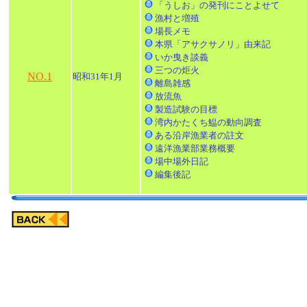
「うしお」の発刊にことよせて
漁村と増殖
場長メモ
本県「アサクサノリ」由来記
いか曳き談義
三つの炬火
NO.1
昭和31年1月
離島雑感
放流魚
製造試験の目標
湾内かたくち鰛の動向調査
ある沿岸漁業者の註文
遠洋漁業部業務概要
場中場外日記
編集後記