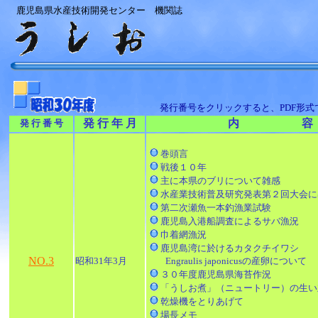
鹿児島県水産技術開発センター 機関誌
発行番号をクリックすると、PDF形
発 行 年 月
内 容
発 行 番 号
巻頭言
戦後１０年
主に本県のブリについて雑感
水産業技術普及研究発表第２回大会に
第二次瀬魚一本釣漁業試験
鹿児島入港船調査によるサバ漁況
巾着網漁況
鹿児島湾に於けるカタクチイワシ
NO.3
昭和31年3月
Engraulis japonicusの産卵について
３０年度鹿児島県海苔作況
「うしお煮」（ニュートリー）の生い
乾燥機をとりあげて
場長メモ