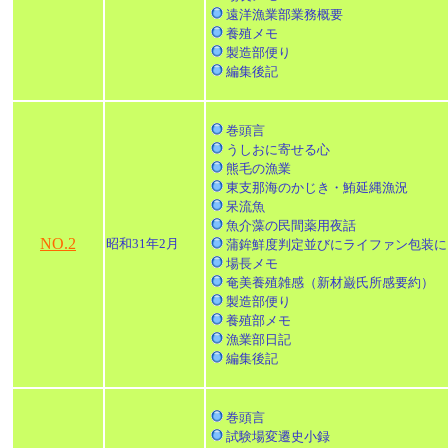
遠洋漁業部業務概要
養殖メモ
製造部便り
編集後記
巻頭言
うしおに寄せる心
熊毛の漁業
東支那海のかじき・鮪延縄漁況
呆流魚
魚介藻の民間薬用夜話
NO.2
昭和31年2月
蒲鉾鮮度判定並びにライファン包装に
場長メモ
奄美養殖雑感（新材巌氏所感要約）
製造部便り
養殖部メモ
漁業部日記
編集後記
巻頭言
試験場変遷史小録