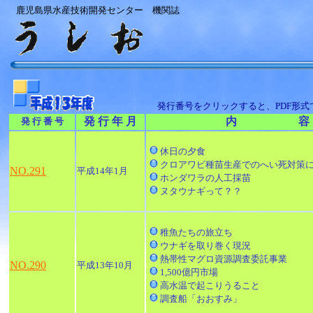
鹿児島県水産技術開発センター 機関誌
発行番号をクリックすると、PDF形
発 行 年 月
内 容
発 行 番 号
休日の夕食
クロアワビ種苗生産でのへい死対策
NO.291
平成14年1月
ホンダワラの人工採苗
ヌタウナギって？？
稚魚たちの旅立ち
ウナギを取り巻く現況
熱帯性マグロ資源調査委託事業
NO.290
平成13年10月
1,500億円市場
高水温で起こりうること
調査船「おおすみ」