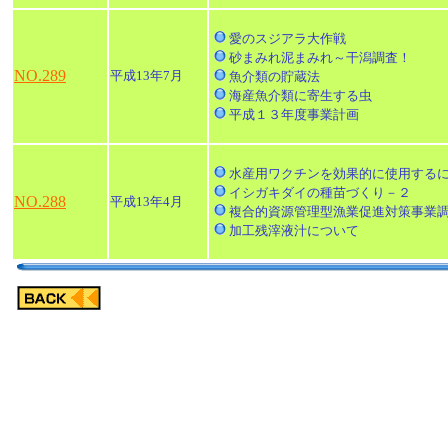
愛のスジアラ大作戦
砂まみれ泥まみれ～干潟調査！
NO.289
平成13年7月
魚介類の貯蔵法
海産魚介類に寄生する虫
平成１３年度事業計画
水産用ワクチンを効果的に使用する
イシガキダイの種苗づくり－２
NO.288
平成13年4月
複合的資源管理型漁業促進対策事業
加工残滓液汁について