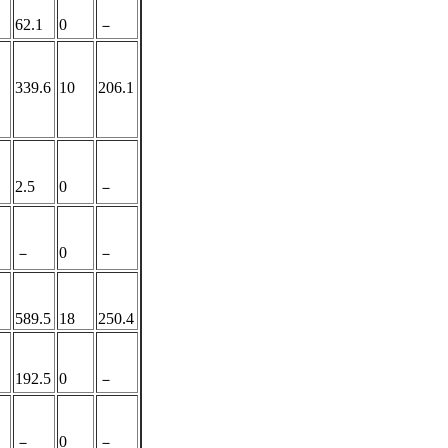
62.1
0
－
339.6
10
206.1
2.5
0
－
0
－
－
589.5
18
250.4
192.5
0
－
0
－
－