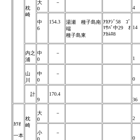
大
－
4
枕
0
崎
154.3
ｱｶｱｼﾞ58 ｺﾞ
中
湯瀬 種子島南
14
ﾏｻﾊﾞ中29 ｵ
6
端
ｱｶﾑﾛ8
種子島東
内之
中
－
1
0
浦
山
中
－
0
0
川
170.4
計
9
36
大
－
2
枕
0
ｶﾂｵ
崎
小
－
一本
0
0