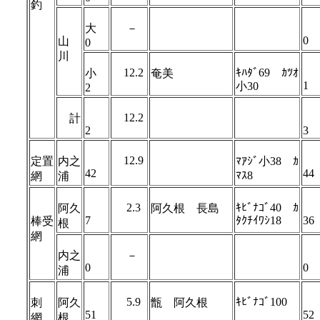
釣
大
－
0
山
0
川
12.2
ｷﾊﾀﾞ69 ｶﾂｵ
小
奄美
1
小30
2
12.2
計
2
3
12.9
定置
内之
ﾏｱｼﾞ小38 ｶ
42
44
ﾏｽ8
網
浦
2.3
ｷﾋﾞﾅｺﾞ40 ｶ
阿久
阿久根 長島
7
ﾀｸﾁｲﾜｼ18
36
棒受
根
網
内之
－
0
0
浦
5.9
ｷﾋﾞﾅｺﾞ100
刺
阿久
甑 阿久根
51
52
網
根