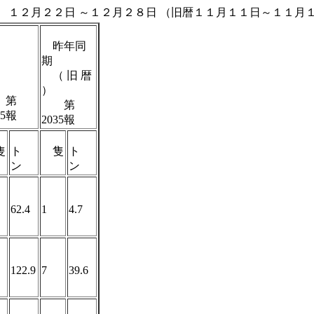
１２月２８日 （旧暦１１月１１日～１１月１
昨年同
前
期
（ 旧 暦
）
第
第
85報
2035報
隻
ト
隻
ト
ン
ン
62.4
1
4.7
122.9
7
39.6