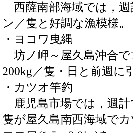
西薩南部海域では，週計でﾁ
ン／隻と好調な漁模様。
・ヨコワ曳縄
坊ノ岬～屋久島沖合
で
200kg
／隻・日
と前週に
・カツオ竿釣
鹿児島市場では，週計で高
隻が屋久島南西海域でカツオ(