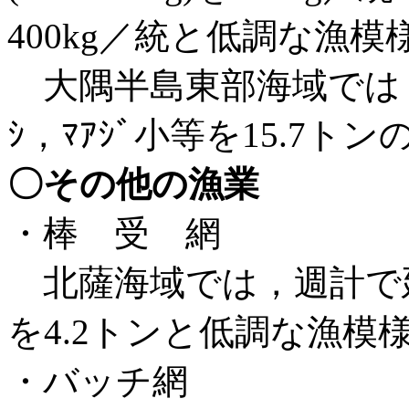
400kg／統と低調な漁模
大隅半島東部海域では，週
ｼ，ﾏｱｼﾞ小等を15.7
〇その他の漁業
・棒 受 網
北薩海域では，週計で延べ13
を4.2トンと低調な漁模
・バッチ網