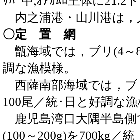
ｻﾊﾞ中,ｵｱｶﾑﾛ主体に2
内之浦港・山川港は，
〇定 置 網
甑海域では，ブリ(4～8㎏
調な漁模様。
西薩南部海域では，ブリ(
100尾／統･日と好調な
鹿児島湾口大隅半島側で
(100～200g)を700kg／統