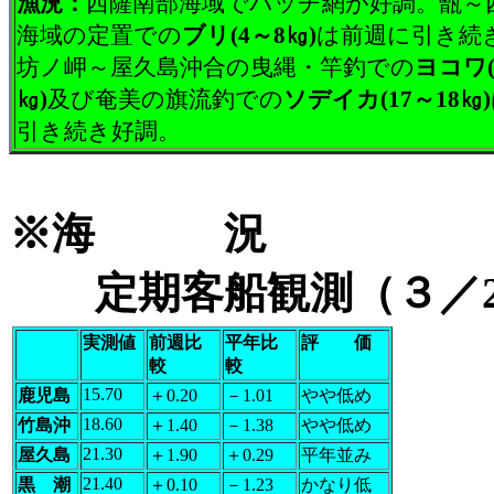
漁況：
西薩南部海域でバッチ網が好調。甑～
海域の定置での
ブリ(4～8㎏)
は前週に引き続
坊ノ岬～屋久島沖合の曳縄・竿釣での
ヨコワ(1
㎏)
及び奄美の旗流釣での
ソデイカ(17～18㎏)
引き続き好調。
※海 況
定期客船観測（３／2
実測値
前週比
平年比
評 価
較
較
15.70
鹿児島
＋0.20
－1.01
やや低め
18.60
竹島沖
＋1.40
－1.38
やや低め
21.30
屋久島
＋1.90
＋0.29
平年並み
21.40
黒 潮
＋0.10
－1.23
かなり低