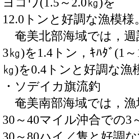
ヨコワ(1.5～2.0㎏)を
12.0トンと好調な漁模様。
奄美北部海域では，週計
3㎏)を1.4トン，ｷﾊﾀﾞ(1～
㎏)を0.4トンと好調な漁
・ソデイカ旗流釣
奄美南部海域では，漁
30～40マイル沖合での3
30～80ハイ／隻と好調