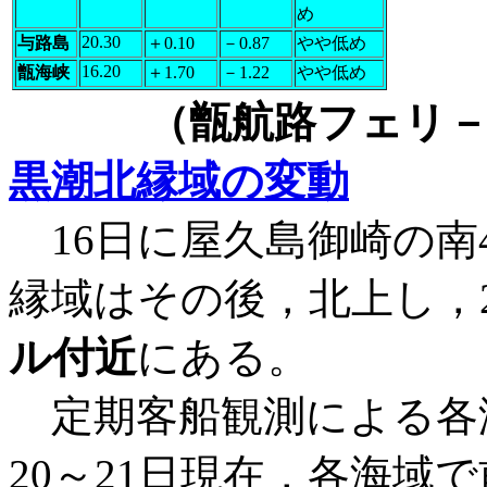
め
20.30
与路島
＋0.10
－0.87
やや低め
16.20
甑海峡
＋1.70
－1.22
やや低め
（甑航路フェリ－
黒潮北縁域の変動
16日に屋久島御崎の南
縁域はその後，北上し，
ル付近
にある。
定期客船観測による各
20～21日現在，各海域で