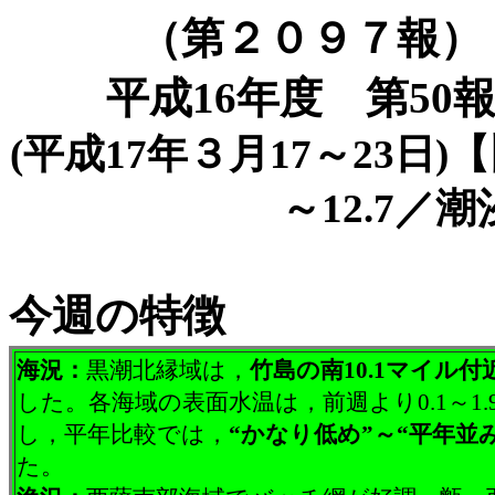
（第２０９７報）
平成16年度 第50
(平成17年３月17～23日)
～12.7／
今週の特徴
海況：
黒潮北縁域は，
竹島の南10.1マイル付
した。各海域の表面水温は，前週より0.1～1.
し，平年比較では，
“かなり低め”～“平年並み
た。