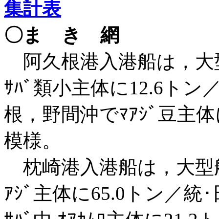
集計表
〇ま き 網
阿久根港入港船は，大型
ｻﾊﾞ類小主体に12.6ト
根，野間沖でﾏｱｼﾞ豆主体
模様。
枕崎港入港船は，大型船２
ｱｼﾞ主体に65.0トン／