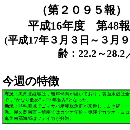
（第２０９５報）
平成16年度 第48
(平成17年３月３日～３月９日
齢：22.2～2
今週の特徴
海況：
黒潮北縁域は，離岸傾向が続いており，表面水温は全
で，“かなり低め”～“平年並み”となった。
漁況：
熊毛海域でゴマサバ産卵親魚群が来遊し，まき網・一
漁。屋久島南西～甑南ではカツオ竿釣・曳縄でカツオ・ヨコ
奄美南部海域はソデイカが好漁。