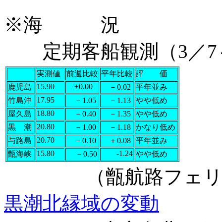
※海 況
定期客船観測（3／7
実測値
前週比較
平年比較
評 価
15.90
±0.00
鹿児島
－0.02
平年並み
17.95
竹島沖
－1.05
－1.13
やや低め
18.80
屋久島
－0.40
－1.35
やや低め
20.80
黒 潮
－1.00
－1.18
かなり低め
20.70
与路島
－0.10
＋0.08
平年並み
15.80
-1.24
甑海峡
－0.50
やや低め
（甑航路フェリ－は
黒潮北縁域の変動