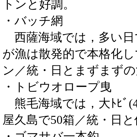
トンと好調。
・バッチ網
西薩海域では，多い日で
が漁は散発的で本格化し
ン／統・日とまずまずの
・トビウオロープ曳
熊毛海域では，大ﾄﾋﾞ(40
屋久島で50箱／統・日と
・ゴマサバ一本釣