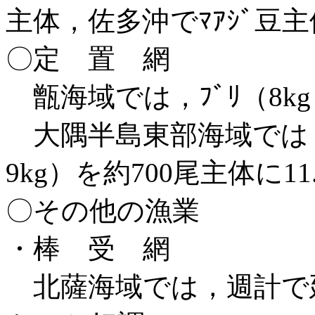
主体，佐多沖でﾏｱｼﾞ豆主
〇定 置 網
甑海域では，ﾌﾞﾘ（8k
大隅半島東部海域では，
9kg）を約700尾主体に
〇その他の漁業
・棒 受 網
北薩海域では，週計で延べ3