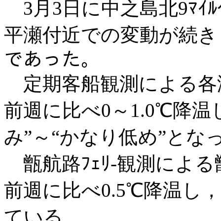
3月3日に中之島北9ﾏｲ
平瀬付近での変動が続き，
であった。
定期客船観測による各
前週に比べ0～1.0℃降
み”～“かなり低め”とな
甑航路ﾌｪﾘ-観測によ
前週に比べ0.5℃降温し
ている。