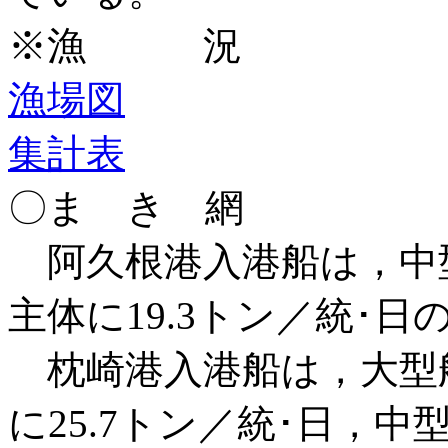
※漁 況
漁場図
集計表
〇ま き 網
阿久根港入港船は，中型船
主体に19.3トン／統･日
枕崎港入港船は，大型船
に25.7トン／統･日，中型