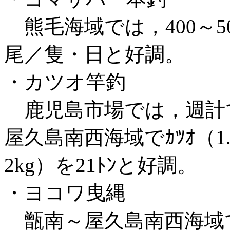
熊毛海域では，400～500
尾／隻・日と好調。
・カツオ竿釣
鹿児島市場では，週計で1
屋久島南西海域でｶﾂｵ（1.5
2kg）を21ﾄﾝと好調。
・ヨコワ曳縄
甑南～屋久島南西海域でﾖｺ