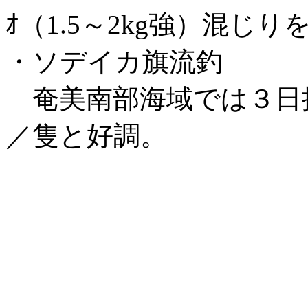
ｵ（1.5～2kg強）混じりを
・ソデイカ旗流釣
奄美南部海域では３日操業で
／隻と好調。