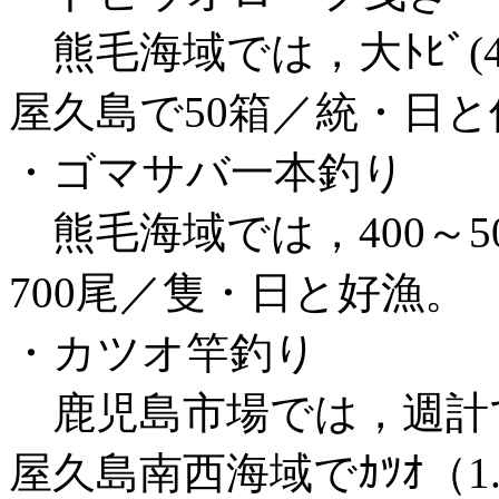
熊毛海域では，大ﾄﾋﾞ(40
屋久島で50箱／統・日と
・ゴマサバ一本釣り
熊毛海域では，400～50
700尾／隻・日と好漁。
・カツオ竿釣り
鹿児島市場では，週計で1
屋久島南西海域でｶﾂｵ（1.2～