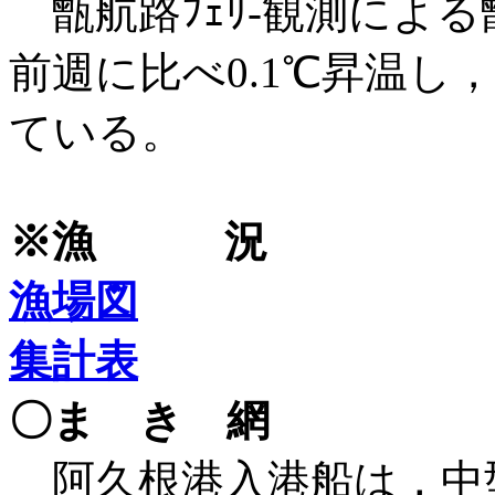
甑航路ﾌｪﾘ-観測によ
前週に比べ0.1℃昇温し
ている。
※漁 況
漁場図
集計表
〇ま き 網
阿久根港入港船は，中型船