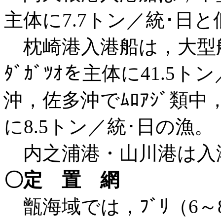
主体に7.7トン／統･日
枕崎港入港船は，大型船4
ﾀﾞｶﾞﾂｵを主体に41.5
沖，佐多沖でﾑﾛｱｼﾞ類中，
に8.5トン／統･日の漁。
内之浦港・山川港は入
〇定 置 網
甑海域では，ﾌﾞﾘ（6～8