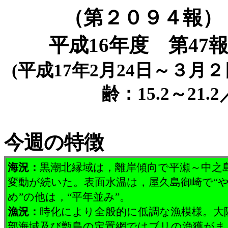
（第２０９４報）
平成16年度 第47
(平成17年2月24日～３月２
齢：15.2～2
今週の特徴
海況：
黒潮北縁域は，離岸傾向で平瀬～中之
変動が続いた。表面水温は，屋久島御崎で“
め”の他は，“平年並み”。
漁況：
時化により全般的に低調な漁模様。大
部海域及び甑島の定置網ではブリの漁獲がま