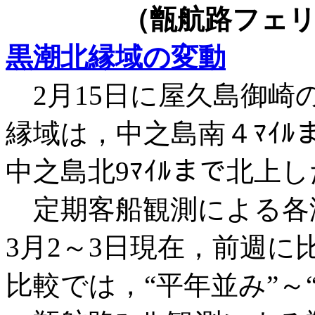
（甑航路フェリ
黒潮北縁域の変動
2月15日に屋久島御崎の
縁域は，中之島南４ﾏｲﾙ
中之島北9ﾏｲﾙまで北上
定期客船観測による各
3月2～3日現在，前週に比
比較では，“平年並み”～