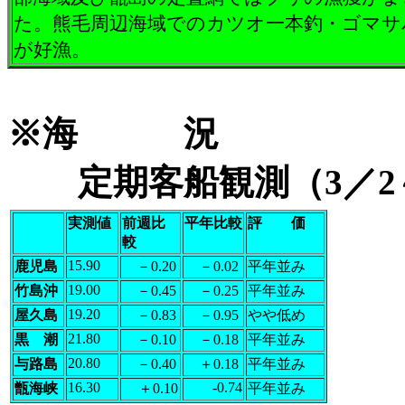
た。熊毛周辺海域でのカツオ一本釣・ゴマサ
が好漁。
※海 況
定期客船観測（3／
実測値
前週比
平年比較
評 価
較
15.90
鹿児島
－0.20
－0.02
平年並み
19.00
竹島沖
－0.45
－0.25
平年並み
19.20
屋久島
－0.83
－0.95
やや低め
21.80
黒 潮
－0.10
－0.18
平年並み
20.80
与路島
－0.40
＋0.18
平年並み
16.30
-0.74
甑海峡
＋0.10
平年並み