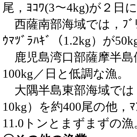
尾，ﾖｺﾜ(3～4kg)が２
西薩南部海域では，ﾌﾞﾘ
ｳﾏﾂﾞﾗﾊｷﾞ（1.2kg）が5
鹿児島湾口部薩摩半島側で
100kg／日と低調な漁。
大隅半島東部海域では，
10kg）を約400尾の他，ﾏ
11.0トンとまずまずの漁