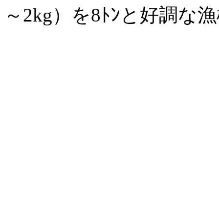
～2kg）を8ﾄﾝと好調な