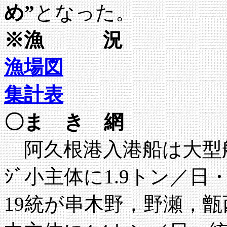
め”
となった。
※漁 況
漁場図
集計表
〇ま き 網
阿久根港入港船は大型船3
ｼﾞ小主体に1.9トン／日
19統が串木野，野瀬，甑西沖