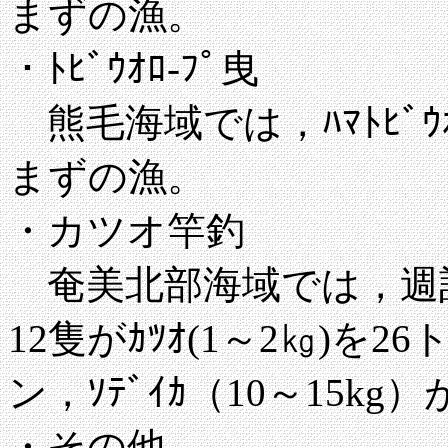
まずの漁。
・ﾄﾋﾞｳｵﾛ-ﾌﾟ曳
熊毛海域では，ﾊﾏﾄﾋﾞｳｵ
まずの漁。
・カツオ竿釣
奄美北部海域では，週計
12隻がｶﾂｵ(1～2㎏)を26
ン，ｿﾃﾞｲｶ（10～15kg）
・その他