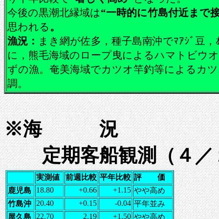
今後の黒潮北縁域は
“一時的に竹島付近まで
思われる
。
漁況：
まき網が佐多，種子島南沖でﾏｱｼﾞ豆，ｵ
に，熊毛海域のロープ曳による
ハマトビウオ
ずの漁。
奄美海域でカツオ竿釣等による
カツ
調
。
※海 況
定期客船観測（４／
実測値
前週比較
平年比較
評 価
18.80
+0.66
+1.15
鹿児島
やや高め
20.40
+0.15
-0.04
竹島沖
平年並み
22.70
2.19
+1.50
屋久島
やや高め