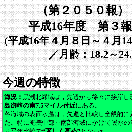
（第２０５０報）
平成16年度 第３報
(平成16年４月８日～４月14
／月齢：18.2～2
今週の特徴
海況：
黒潮北縁域は，先週から徐々に接岸し
島御崎の南7.5マイル付近
にある。
各海域の表面水温は，先週と比較し全般的に
た。特に奄美中部～南部海域にかけて暖水の
り平年比較で
“著しく高め”
となった。