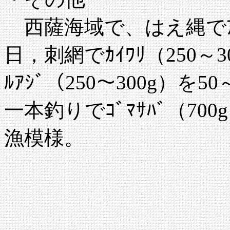
西薩海域で、はえ縄でｱﾏﾀ
日，刺網でｶｲﾜﾘ（250～3
ﾙｱｼﾞ（250～300g）を
一本釣りでｺﾞﾏｻﾊﾞ（70
漁模様。