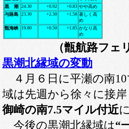
24.30
+0.92
+0.83
黒 潮
やや高め
23.30
+2.30
+1.58
与路島
著しく高
め
19.80
+0.50
+1.85
甑海峡
かなり高
め
（甑航路フェ
黒潮北縁域の変動
４月６日に平瀬の南10
域は先週から徐々に接岸
御崎の南7.5マイル付近
今後の黒潮北縁域は
“