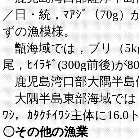
／日・統，ﾏｱｼﾞ（70g）
ずの
漁模様。
甑海域では，ブリ（5kg
尾，ﾋｲﾗｷﾞ(300g前後)が
鹿児島湾口部大隅半島
大隅半島東部海域では，週
ﾜｼ，ｶﾀｸﾁｲﾜｼ主体に16
〇その他の漁業