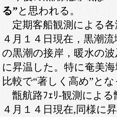
る”
と思われる。
定期客船観測による各
４月１４日現在，黒潮流
の黒潮の接岸，暖水の波
に昇温した。特に奄美海
比較で“著しく高め”とな
甑航路ﾌｪﾘ-観測による
４月１４日現在,同様に