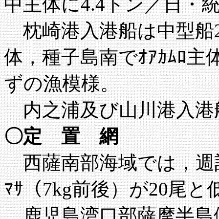
中主体に4.4トン／日・
枕崎港入港船は中型船20
体，種子島南でｵｱｶﾑﾛ主
ずの漁模様。
内之浦及び山川港入港
〇定 置 網
西薩南部海域では，週計でｽﾙﾒ
ﾏｻ（7kg前後）が20尾と
鹿児島湾口部薩摩半島側で