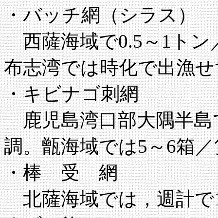
・バッチ網（シラス）
西薩海域で0.5～1ト
布志湾では時化で出漁せ
・キビナゴ刺網
鹿児島湾口部大隅半島で
調。
甑海域では5～6箱／
・棒 受 網
北薩海域では，週計で12隻