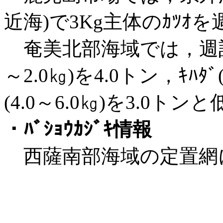
近海)で3Kg主体のｶﾂｵ
奄美北部海域では，週計で小
～2.0㎏)を4.0トン，ｷﾊﾀﾞ(
(4.0～6.0㎏)を3.0ト
・ﾊﾞｼｮｳｶｼﾞｷ情報
西薩南部海域の定置網に