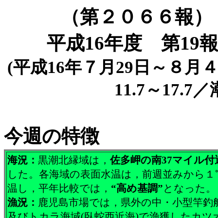
（第２０６６報）
平成16年度 第19
(平成16年７月29日～８月４
11.7～17
今週の特徴
海況：
黒潮北縁域は，
佐多岬の南37マイル付
した。各海域の表面水温は，前週並みから１
温し，平年比較では，
“高め基調”
となった。
漁況：
鹿児島市場では，県外の中・小型竿釣
及びトカラ海域(臥蛇西近海)で漁獲したカツオ(