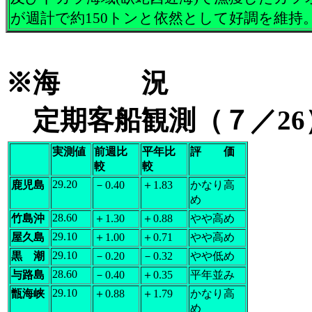
が週計で約150トンと依然として好調を維持
※海 況
定期客船観測（７／2
実測値
前週比
平年比
評 価
較
較
29.20
鹿児島
－0.40
＋1.83
かなり高
め
28.60
竹島沖
＋1.30
＋0.88
やや高め
29.10
屋久島
＋1.00
＋0.71
やや高め
29.10
黒 潮
－0.20
－0.32
やや低め
28.60
与路島
－0.40
＋0.35
平年並み
29.10
甑海峡
＋0.88
＋1.79
かなり高
め