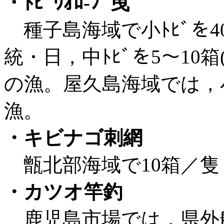
・ﾄﾋﾞｳｵﾛ-ﾌﾟ曳
種子島海域で小ﾄﾋﾞを40～
統・日，中ﾄﾋﾞを5～10
の漁。屋久島海域では，小
漁。
・キビナゴ刺網
甑北部海域で10箱／隻
・カツオ竿釣
鹿児島市場では，県外船