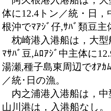
体に12.4トン／統・日，
根沖でﾏｱｼﾞ仔,ｻﾊﾞ類豆
枕崎港入港船は，大型船
ﾏｻﾊﾞ豆,ﾑﾛｱｼﾞ中主体に
湯瀬,種子島東周辺でｵｱｶﾑﾛ
／統･日の漁。
内之浦港入港船は，中型
山川港は，入港船なし。