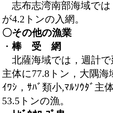
志布志湾南部
海域では，週
が4.2トンの入網。
〇その他の漁業
・
棒 受 網
北薩海域では，週計で延べ14
主体に77.8トン，大隅海
ｲﾜｼ，ｻﾊﾞ類小,ﾏﾙｿｳﾀﾞ主
53.5トンの漁。