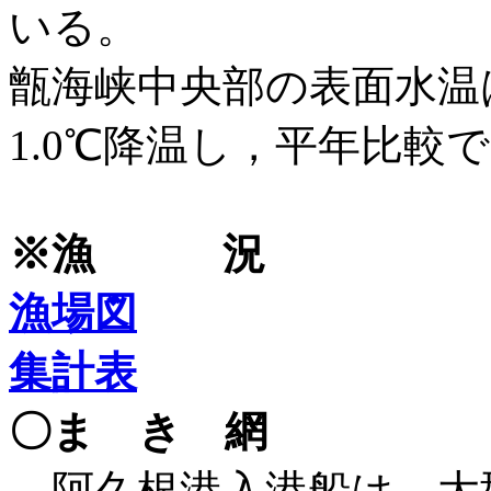
いる。 甑航路
甑海峡中央部の表面水温
1.0℃降温し，平年比較
※漁 況
漁場図
集計表
〇ま き 網
阿久根港入港船は，大型