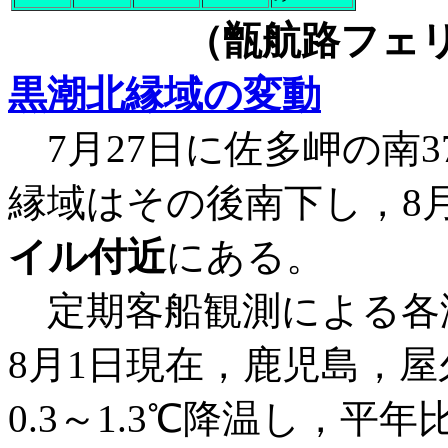
（甑航路フェリ
黒潮北縁域の変動
7月27日に佐多岬の南
縁域はその後南下し，8
イル付近
にある
定期客船観測による各
8月1日現在，鹿児島，
0.3～1.3℃降温し，平年