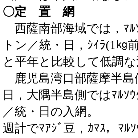
〇定 置 網
西薩南部海域では，ﾏﾙｿｳﾀﾞ(
トン／統・日，ｼｲﾗ(1㎏
と平年と比較して低調な
鹿児島湾口部薩摩半島
日，大隅半島側ではﾏﾙｿｳﾀﾞ
／
統・日の入網。 
週計でﾏｱｼﾞ豆，ｶﾏｽ，ﾏﾙ