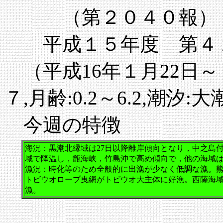
（第２０４０報）
平成１５年度 第４
（平成16年１月22日～１
７,月齢:0.2～6.2,潮汐
今週の特徴
海況：黒潮北縁域は27日以降離岸傾向となり，中之島
域で降温し，甑海峡，竹島沖で高め傾向で，他の海域
漁況：時化等のため全般的に出漁が少なく低調な漁。
トビウオロープ曳網がトビウオ大主体に好漁。西薩海
漁。