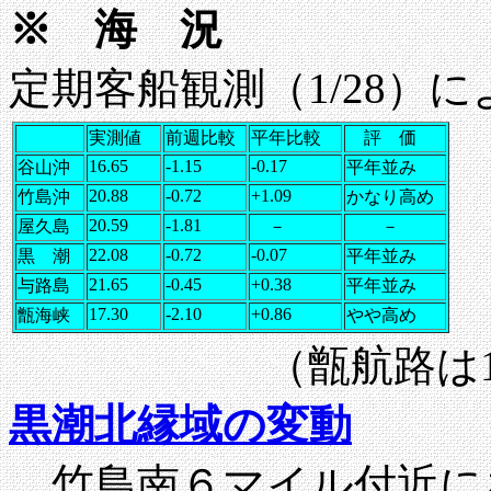
※ 海 況
定期客船観測（1/2
実測値
前週比較
平年比較
評 価
16.65
-1.15
-0.17
谷山沖
平年並み
20.88
-0.72
+1.09
竹島沖
かなり高め
20.59
-1.81
屋久島
－
－
22.08
-0.72
-0.07
黒 潮
平年並み
21.65
-0.45
+0.38
与路島
平年並み
17.30
-2.10
+0.86
甑海峡
やや高め
（甑航路は1/2
黒潮北縁域の変動
竹島南６マイル付近に