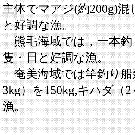
主体でマアジ(約200g)混
と好調な漁。
熊毛海域では，一本釣りで
隻・日と好調な漁。
奄美海域では竿釣り船延
3kg）を150kg,キハダ（
漁。