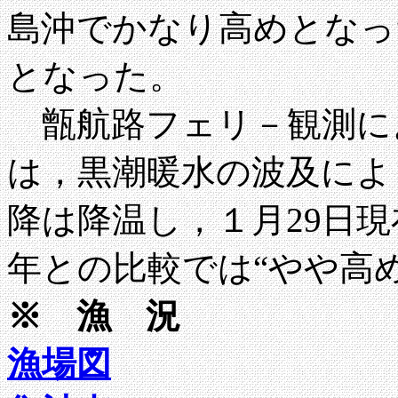
島沖でかなり高めとなっ
となった。
甑航路フェリ－観測に
は，黒潮暖水の波及によ
降は降温し，１月29日現
年との比較では“やや高
※ 漁 況
漁場図