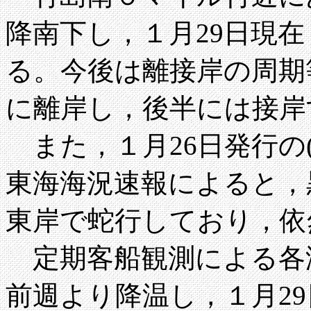
降南下し，１月29日現
る。今後は離接岸の周期
に離岸し，後半には接岸
また，１月26日発行の(社)
東海海況速報によると，
東岸で蛇行しており，依
定期客船観測による各
前週より降温し，１月2