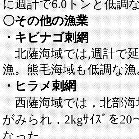
に週計で6.0トンと低調
〇その他の漁業
・キビナゴ刺網
北薩海域では,週計で延
漁。熊毛海域も低調な漁
・ヒラメ刺網
西薩海域では，北部海域
がみられ，2kgｻｲｽﾞを2
なった。