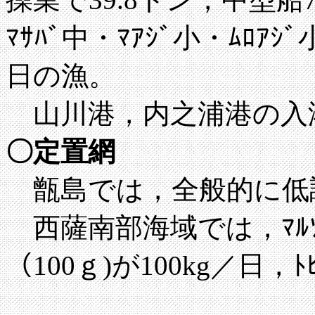
ﾏｻﾊﾞ中・ﾏｱｼﾞ小・ﾑﾛｱｼ
日の漁。
山川港，内之浦港の入
〇定置網
甑島では，全般的に低
西薩南部海域では，ﾏﾙｿｳﾀﾞ
（100ｇ)が100kg／日