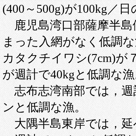
(400～500g)が100kg／
鹿児島湾口部薩摩半島
まった入網がなく低調な
カタクチイワシ(7cm)が７
が週計で40kgと
低調な漁
志布志湾南部では，週計でﾏ
ンと低調な漁。
大隅半島東岸では，延べ33