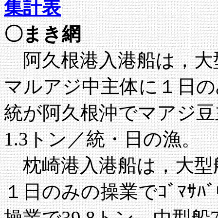
集計表
〇まき網
阿久根港入港船は，大
マルアジ中主体に１日のみ
統が阿久根沖でマアジ豆
1.3トン／統・日の漁。
枕崎港入港船は，大型
１日のみの操業でｺﾞﾏｻﾊ
操業で39.8トン，中型