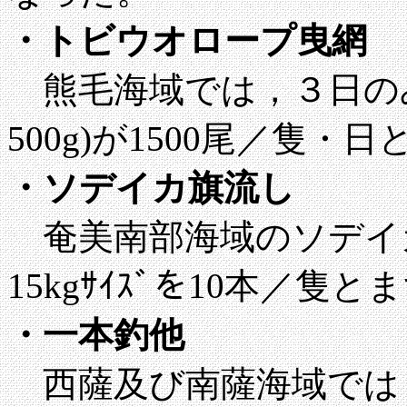
・トビウオロープ曳網
熊毛海域では，３日のみ
500g)が1500尾／隻・
・ソデイカ旗流し
奄美南部海域のソデイ
15kgｻｲｽﾞを10本／隻
・一本釣他
西薩及び南薩海域では，刺