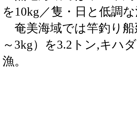
を10kg／隻・日と低調
奄美海域では竿釣り船
～3kg）を3.2トン,キハ
漁。