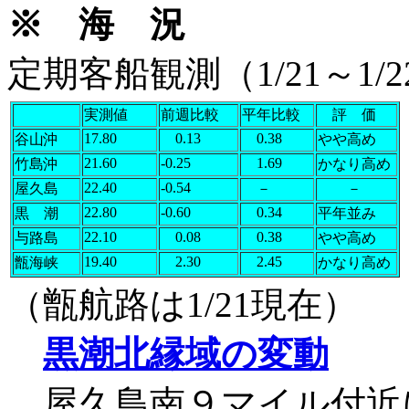
※ 海 況
定期客船観測（1/21
実測値
前週比較
平年比較
評 価
17.80
0.13
0.38
谷山沖
やや高め
21.60
-0.25
1.69
竹島沖
かなり高め
22.40
-0.54
屋久島
－
－
22.80
-0.60
0.34
黒 潮
平年並み
22.10
0.08
0.38
与路島
やや高め
19.40
2.30
2.45
甑海峡
かなり高め
（甑航路は1/21現在）
黒潮北縁域の変動
屋久島南９マイル付近