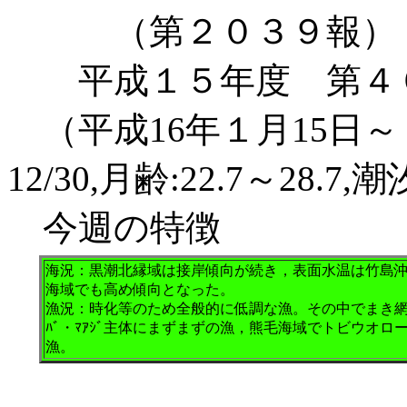
（第２０３９報）
平成１５年度 第４
（平成16年１月15日～１
12/30,月齢:22.7～28.
今週の特徴
海況：黒潮北縁域は接岸傾向が続き，表面水温は竹島
海域でも高め傾向となった。
漁況：時化等のため全般的に低調な漁。その中でまき網船
ﾊﾞ・ﾏｱｼﾞ主体にまずまずの漁，熊毛海域でトビウオ
漁。