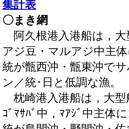
集計表
〇まき網
阿久根港入港船は，大
アジ豆・マルアジ中主体に
統が甑西沖・甑東沖でサ
ン／統･日と低調な漁。
枕崎港入港船は，大型
ｺﾞﾏｻﾊﾞ中，ﾏｱｼﾞ中主体
統が島間沖・野間沖・佐多沖で