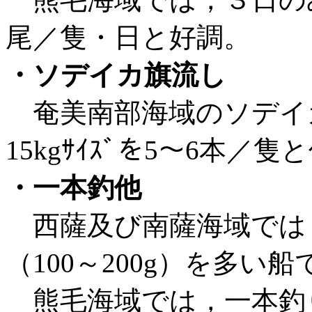
尾／隻・日と好調。
・ソデイカ旗流し
奄美南部海域のソデイ
15kgｻｲｽﾞを5～6本／
・一本釣他
西薩及び南薩海域では
（100～200g）を多い船
熊毛海域では，一本釣りで