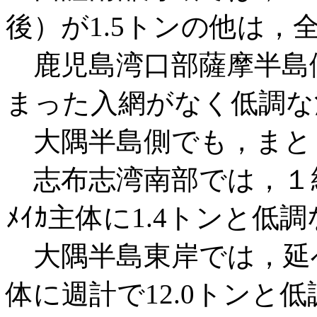
後）が1.5トンの他は，
鹿児島湾口部薩摩半島
まった入網がなく低調な
大隅半島側でも，まと
志布志湾南部では，１統の週
ﾒｲｶ主体に1.4トンと低
大隅半島東岸では，延べ44
体に週計で12.0トンと