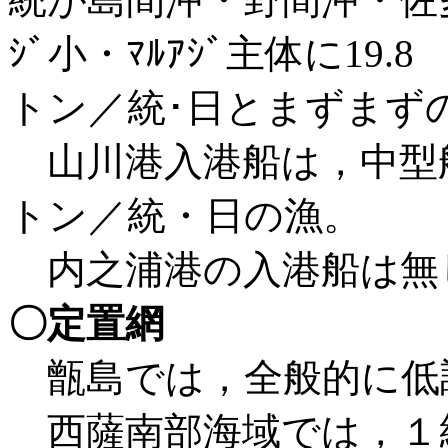
ｼﾞ小・ﾏﾙｱｼﾞ主体に19.8
トン／統･日とまずまず
山川港入港船は，中型船
トン／統・日の漁。
内之浦港の入港船は無
〇定置網
甑島では，全般的に低
西薩南部海域では，１