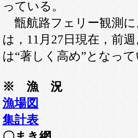
っている。
甑航路フェリー観測に
は，11月27日現在，前
は“著しく高め”となっ
※ 漁 況
漁場図
集計表
〇まき網