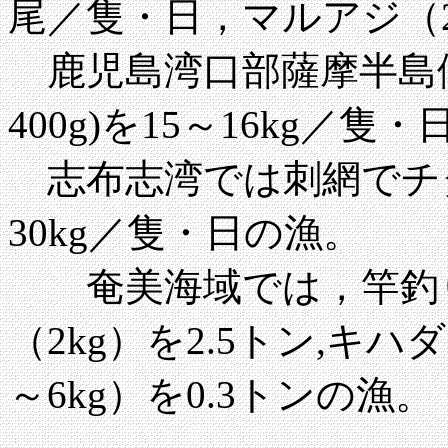
尾／隻・日，マルアジ（25
鹿児島湾口部薩摩半島側
400g)を15～16kg／隻
志布志湾では刺網でチダイ
30kg／隻・日の漁。
奄美海域では，竿釣り
（2kg）を2.5トン,キハ
～6kg）を0.3トンの漁。