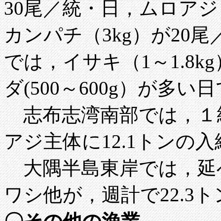
30尾／統・日，ムロアジ（
カンパチ（3kg）が20
では，イサキ（1～1.8k
ダ(500～600g）が多い
志布志湾南部では，１
アジ主体に12.1トンの入
大隅半島東岸では，延べ
ワシ他が，週計で22.3