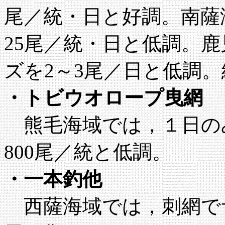
尾／統・日と好調。南薩海
25尾／統・日と低調。鹿
ズを2～3尾／日と低調
・トビウオロープ曳網
熊毛海域では，１日のみ
800尾／統と低調。
・一本釣他
西薩海域では，刺網でサ