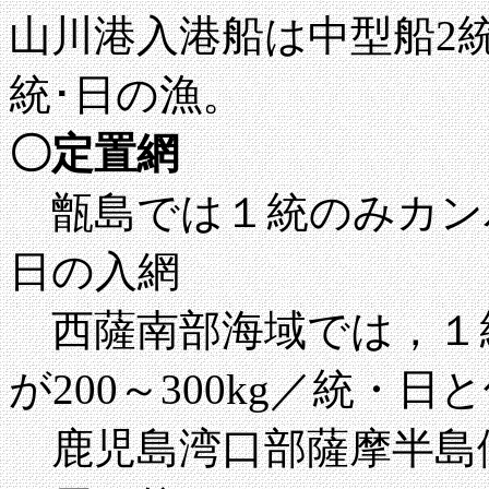
山川港入港船は中型船2統
統･日の漁。
〇定置網
甑島では
１統のみカンパチ
日の入網
西薩南部海域では，１統
が200～300kg／統・日
鹿児島湾口部薩摩半島側