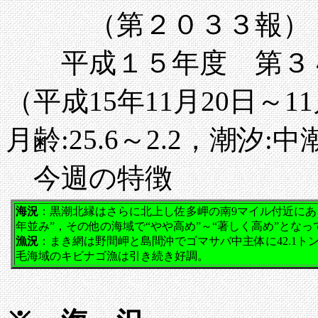
（第２０３３報）
平成１５年度 第３
（平成15年11月20日～11月
月齢:25.6～2.2，潮汐:
今週の特徴
海況
：黒潮北縁はさらに北上し佐多岬の南9マイル付近にあ
年並み”，その他の海域で“やや高め”～“著しく高め”となっ
漁況
：まき網は野間岬と島間沖でゴマサバ中主体に
42.1
毛海域のキビナゴ漁は引き続き好調。