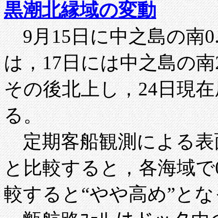
黒潮北縁域の変動
9月15日に中之島の南0
は，17日には中之島の南2
その後北上し，24日現在屋
る。
定期客船観測による表面水
と比較すると，各海域で0
較すると“やや高め”と