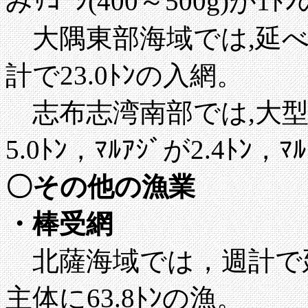
みｻｺﾞｼ(400～500g)が1
大隅東部海域では,延べ3
計で23.0ﾄﾝの入網。
志布志湾南部では,大型1
5.0ﾄﾝ，ﾏﾙｱｼﾞが2.4ﾄﾝ，
〇
その他の漁業
・
棒受網
北薩海域では，週計で延べ5
主体に63.8ﾄﾝの漁。