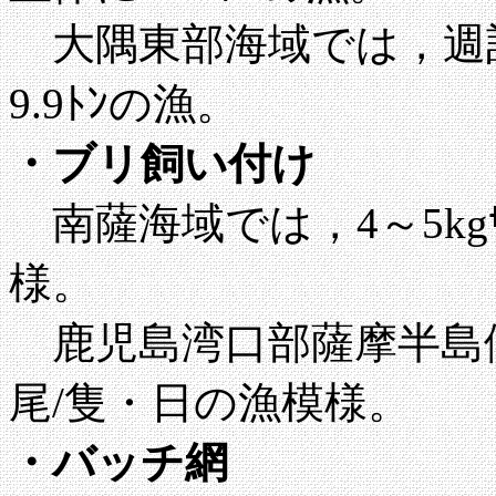
大隅東部海域では，週計で
9.9ﾄﾝの漁。
・
ブリ飼い付け
南薩海域では，4～5kgｻ
様。
鹿児島湾口部薩摩半島側では
尾/隻・日の漁模様。
・
バッチ網