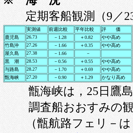
定期客船観測（9／23
実測値
前週比較
平年比較
評 価
26.73
鹿児島
－1.28
＋0.82
やや高め
27.26
竹島沖
－1.66
＋0.35
やや高め
27.38
屋久島
－1.66
－
28.53
黒 潮
－0.56
＋0.55
やや高め
28.27
与路島
－1.70
＋0.69
やや高め
27.20
甑海峡
－0.90
＋1.29
かなり高め
甑海峡は，25日鷹島付近
調査船
おおすみの
（甑航路フェリ－は