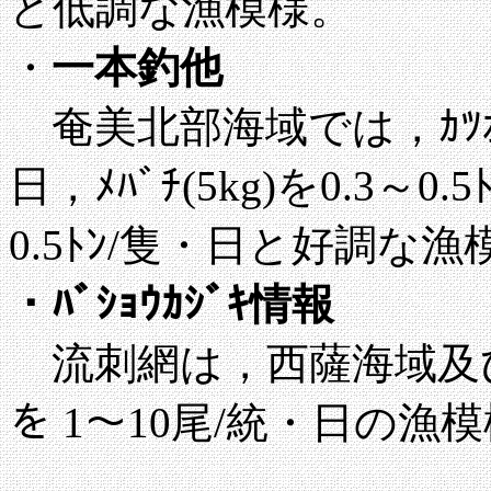
と低調な漁模様。
・
一本釣他
奄美北部海域では，ｶﾂｵ(3～
日，ﾒﾊﾞﾁ(5kg)を0.3～0.
0.5ﾄﾝ/隻・日と好調な漁
・ﾊﾞｼｮｳｶｼﾞｷ情報
流刺網は，西薩海域及び甑島
を 1～10尾/統・日の漁