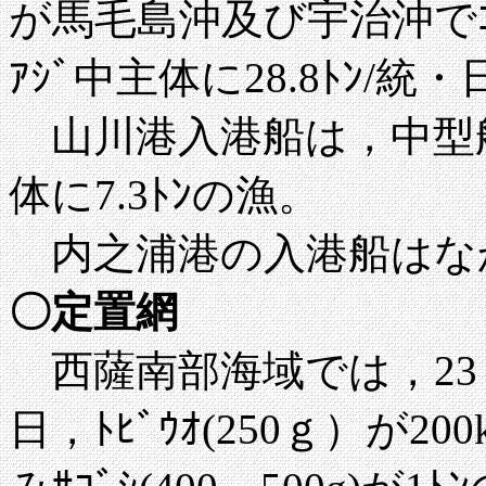
が馬毛島沖及び宇治沖でｺﾞ
ｱｼﾞ中主体に28.8ﾄﾝ/
山川港入港船は，中型船1統
体に7.3ﾄﾝの漁。
内之浦港の入港船はな
〇定置網
西薩南部海域では，23～24日
日，ﾄﾋﾞｳｵ(250ｇ）が20