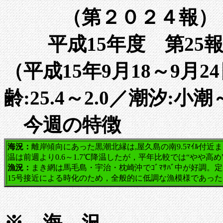
（第２０２４報）
平成15年度 第25
（平成15年9月18～9月2
齢:25.4～2.0／潮汐:小
今週の特徴
海況：
離岸傾向にあった黒潮北縁は,屋久島の南9.5ﾏｲﾙ付
温は前週より0.6～1.7℃降温したが，平年比較では
“やや高め
漁況：
まき網は馬毛島・宇治・枕崎沖でｺﾞﾏｻﾊﾞ中が好調。
15号接近による時化のため，全般的に低調な漁模様であった
※ 海 況