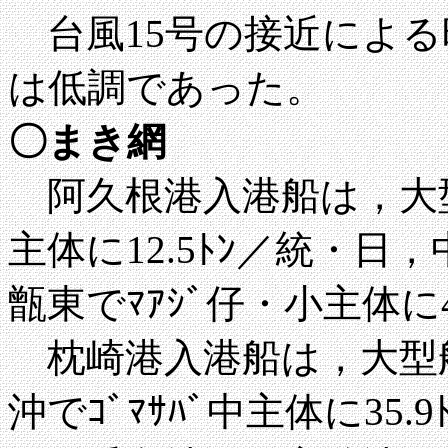
台風15号の接近による
は低調であった。
〇まき網
阿久根港入港船は，大型
主体に12.5ﾄﾝ／統・日，
甑東でﾏｱｼﾞ仔・小主体に
枕崎港入港船は，大型
沖でｺﾞﾏｻﾊﾞ中主体に35