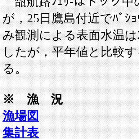
甑航路ﾌｪﾘ-はドック
が，25日鷹島付近でﾊﾞｼ
み観測による表面水温は27
したが，平年値と比較す
る。
※ 漁 況
漁場図
集計表