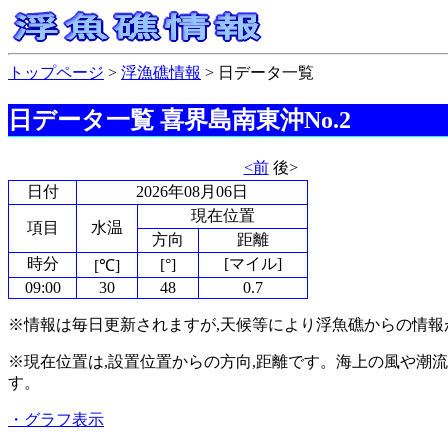
トップページ
>
浮漁礁情報
> 日データ一覧
日データ一覧
喜界島南東沖No.2
<前
後>
日付
2026年08月06日
現在位置
項目
水温
方向
距離
時分
[マイル]
[°]
[℃]
09:00
30
48
0.7
※情報は毎日更新されますが,天候等により浮魚礁からの情報
※現在位置は,設置位置からの方向,距離です。海上の風や潮
す。
・グラフ表示