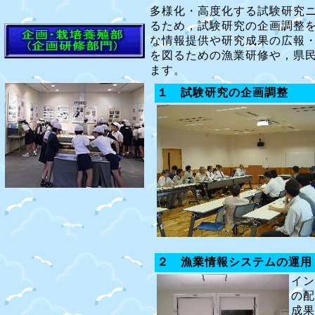
多様化・高度化する試験研究
るため，試験研究の企画調整
な情報提供や研究成果の広報
を図るための漁業研修や，県
ます。
１ 試験研究の企画調整
２ 漁業情報システムの運用
イン
の配
成果