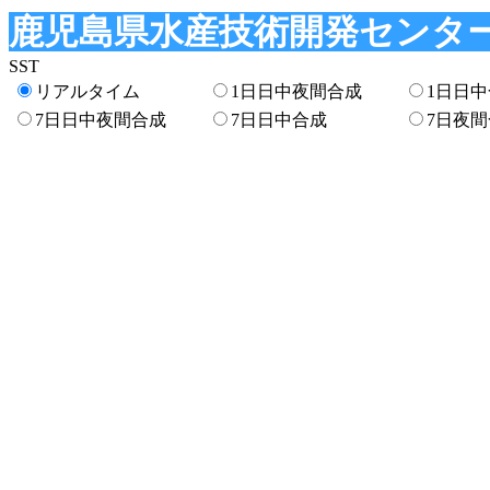
鹿児島県水産技術開発センター
SST
リアルタイム
1日日中夜間合成
1日日
7日日中夜間合成
7日日中合成
7日夜