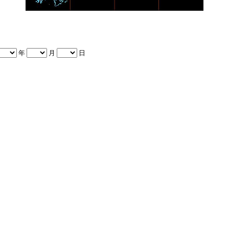
年
月
日