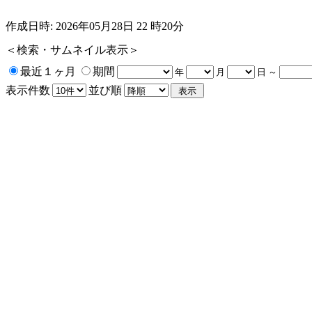
作成日時: 2026年05月28日 22 時20分
＜検索・サムネイル表示＞
最近１ヶ月
期間
年
月
日 ～
表示件数
並び順