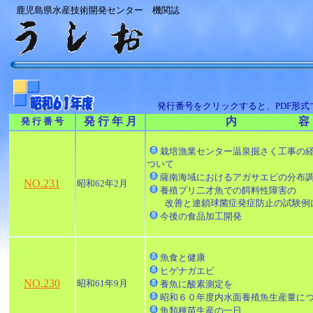
鹿児島県水産技術開発センター 機関誌
発行番号をクリックすると、PDF形
発 行 年 月
内 容
発 行 番 号
栽培漁業センター温泉掘さく工事の
ついて
薩南海域におけるアガサエビの分布
NO.231
昭和62年2月
養殖プリ二才魚での餌料性障害の
改善と連鎖球菌症発症防止の試験例
今後の食品加工開発
魚食と健康
ヒゲナガエビ
NO.230
昭和61年9月
養魚に酸素測定を
昭和６０年度内水面養殖魚生産量に
魚類種苗生産の一日