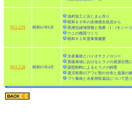
漁村加工と浜じまん作り
昭和６０年の赤潮発生状況から
NO.229
昭和61年6月
黒潮北縁域情報と漁業〔1〕(モジャコ
ウニの種苗づくり
昭和６１年度事業概要
水産養殖とバイオテクノロジー
西薩海域におけるヒラメの資源生態
NO.228
昭和61年4月
固型飼料によるヒラメの飼育
鹿児島県のアワビ類の分布と資源の
ブリ養殖と水産用医薬品について思