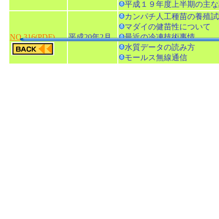
平成１９年度上半期の主な
カンパチ人工種苗の養殖試
マダイの健苗性について
NO.316(PDF)
平成20年2月
最近の冷凍技術事情
水質データの読み方
モールス無線通信