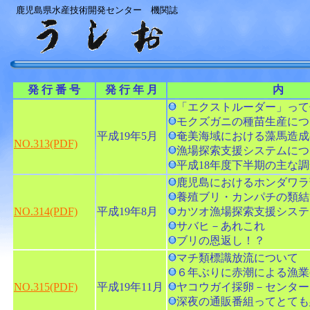
鹿児島県水産技術開発センター 機関誌
発 行 番 号
発 行 年 月
内
「エクストルーダー」って
モクズガニの種苗生産につ
平成19年5月
奄美海域における藻馬造成
NO.313(PDF)
漁場探索支援システムにつ
平成18年度下半期の主な
鹿児島におけるホンダワラ
養殖ブリ・カンパチの類結
NO.314(PDF)
平成19年8月
カツオ漁場探索支援システ
サバヒ－あれこれ
ブリの恩返し！？
マチ類標識放流について
６年ぶりに赤潮による漁業
NO.315(PDF)
平成19年11月
ヤコウガイ採卵－センター
深夜の通販番組ってとても