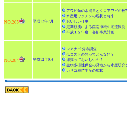
アワビ類の水揚量とクロアワビの種
水産用ワクチンの現状と将来
平成12年7月
おいしい仕事
NO.285
定期観測による薩南海域の潮流観測
平成１２年度 各部事業計画
マアナゴ 分布調査
低コストの餌ってどんな餌？
平成12年6月
海藻っておいしいの？
NO.284
生物多様性保全の見地から水産研究
カサゴ種苗生産の現状