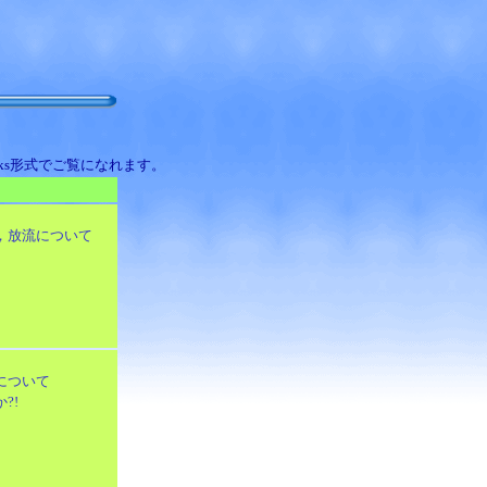
rks形式でご覧になれます。
，放流について
について
?!