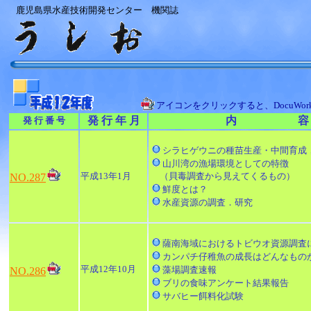
鹿児島県水産技術開発センター 機関誌
アイコンをクリックすると、DocuWo
発 行 年 月
内 容
発 行 番 号
シラヒゲウニの種苗生産・中間育成
山川湾の漁場環境としての特徴
平成13年1月
（貝毒調査から見えてくるもの）
NO.287
鮮度とは？
水産資源の調査．研究
薩南海域におけるトビウオ資源調査
カンパチ仔稚魚の成長はどんなものか
平成12年10月
藻場調査速報
NO.286
ブリの食味アンケート結果報告
サバヒー餌料化試験