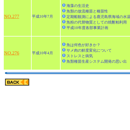
海藻の生活史
魚類の放流種苗と種苗性
NO.277
平成10年7月
定期船観測による鹿児島県海域の水
魚粉の代替物質としての焼酎粕利用
平成10年度各部事業計画
魚は何色が好きか？
サメ肉の鮮度変化について
NO.276
平成10年4月
ストレスと病気
魚類種苗生産システム開発の思い出