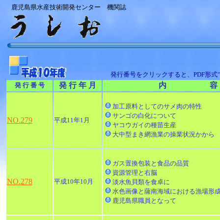
鹿児島県水産技術開発センター 機関誌
発行番号をクリックすると、PDF形
発 行 年 月
内 容
発 行 番 号
加工原料としてのサメ肉の特性
サンゴの白化について
NO.279
平成11年1月
ヤコウガイの種苗生産
大中型まき網漁業の操業状況かから
ガス置換包装と食品の品質
資源管理と右脳
NO.278
平成10年10月
淡水魚貝類を食卓に
水色画像と薩南海域における漁場形
鹿児島県職員となって