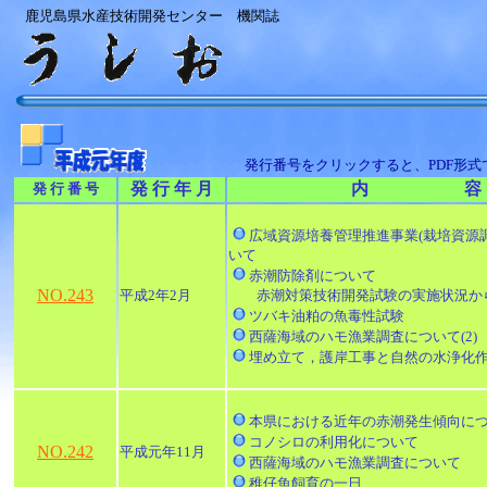
鹿児島県水産技術開発センター 機関誌
発行番号をクリックすると、PDF形
発 行 年 月
内 容
発 行 番 号
広域資源培養管理推進事業(栽培資源
いて
赤潮防除剤について
NO.243
平成2年2月
赤潮対策技術開発試験の実施状況か
ツバキ油粕の魚毒性試験
西薩海域のハモ漁業調査について(2)
埋め立て，護岸工事と自然の水浄化
本県における近年の赤潮発生傾向に
コノシロの利用化について
NO.242
平成元年11月
西薩海域のハモ漁業調査について
稚仔魚飼育の一日