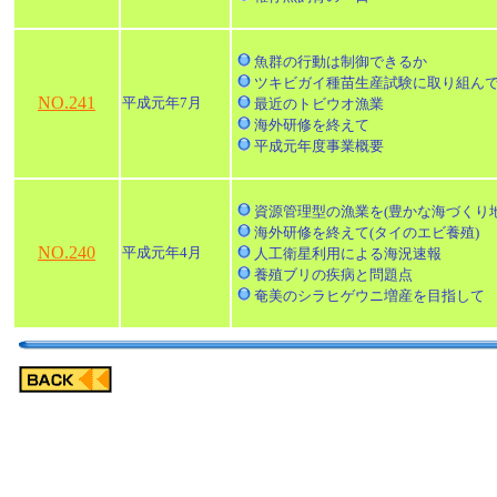
魚群の行動は制御できるか
ツキビガイ種苗生産試験に取り組ん
NO.241
平成元年7月
最近のトビウオ漁業
海外研修を終えて
平成元年度事業概要
資源管理型の漁業を(豊かな海づくり地
海外研修を終えて(タイのエビ養殖)
NO.240
平成元年4月
人工衛星利用による海況速報
養殖ブリの疾病と問題点
奄美のシラヒゲウニ増産を目指して