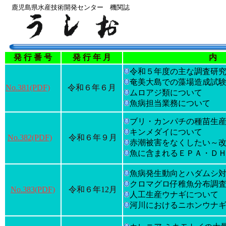
鹿児島県水産技術開発センター 機関誌
発 行 番 号
発 行 年 月
令和５年度の主な調査研
奄美大島での藻場造成試
No.381(PDF)
令和６年６月
ムロアジ類について
魚病担当業務について
ブリ・カンパチの種苗生
キンメダイについて
No.382(PDF)
令和６年９月
赤潮被害をなくしたい～
魚に含まれるＥＰＡ・Ｄ
魚病発生動向とハダムシ
クロマグロ仔稚魚分布調
No.383(PDF)
令和６年12月
人工生産ウナギについて
河川におけるニホンウナ