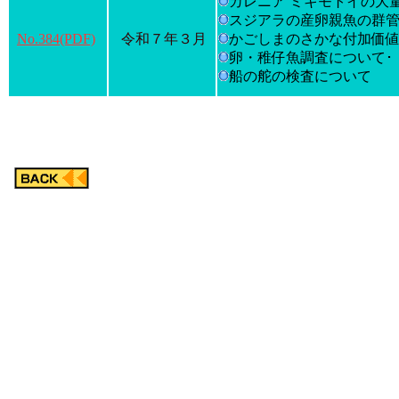
カレニア ミキモトイの大
スジアラの産卵親魚の群
No.384(PDF)
令和７年３月
かごしまのさかな付加価
卵・稚仔魚調査について･
船の舵の検査について