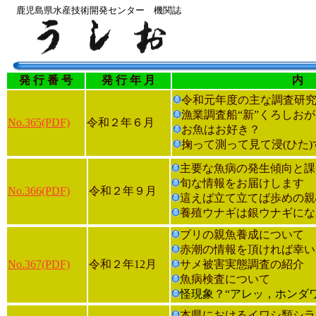
鹿児島県水産技術開発センター 機関誌
発 行 番 号
発 行 年 月
令和元年度の主な調査研
漁業調査船“新”くろしお
No.365(PDF)
令和２年６月
お魚はお好き？
掬って測って見て浸(ひた
主要な魚病の発生傾向と課
旬な情報をお届けします
No.366(PDF)
令和２年９月
這えば立て立てば歩めの親
養殖ウナギは銀ウナギにな
ブリの親魚養成について
赤潮の情報を頂ければ幸い
No.367(PDF)
令和２年12月
サメ被害実態調査の紹介
魚病検査について
怪現象？“アレッ，ホンダ
本県におけるイワシ類シラ