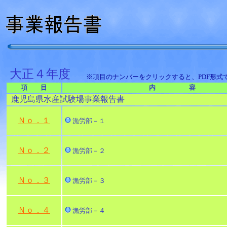
大正４年度
※項目のナンバーをクリックすると、PDF形式
項 目
内 容
鹿児島県水産試験場事業報告書
Ｎｏ．１
漁労部－１
Ｎｏ．２
漁労部－２
Ｎｏ．３
漁労部－３
Ｎｏ．４
漁労部－４