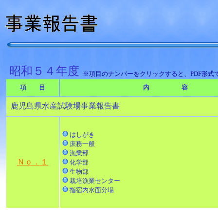
昭和５４年度
※項目のナンバーをクリックすると、PDF形式
項 目
内 容
鹿児島県水産試験場事業報告書
はしがき
庶務一般
漁業部
Ｎｏ．１
化学部
生物部
栽培漁業センター
指宿内水面分場