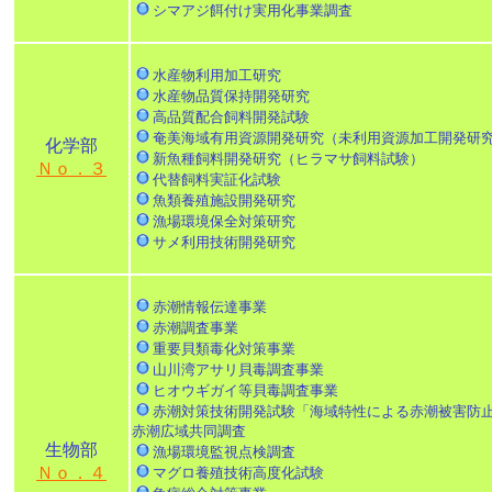
シマアジ餌付け実用化事業調査
水産物利用加工研究
水産物品質保持開発研究
高品質配合飼料開発試験
奄美海域有用資源開発研究（未利用資源加工開発研
化学部
新魚種飼料開発研究（ヒラマサ飼料試験）
Ｎｏ．３
代替飼料実証化試験
魚類養殖施設開発研究
漁場環境保全対策研究
サメ利用技術開発研究
赤潮情報伝達事業
赤潮調査事業
重要貝類毒化対策事業
山川湾アサリ貝毒調査事業
ヒオウギガイ等貝毒調査事業
赤潮対策技術開発試験「海域特性による赤潮被害防
赤潮広域共同調査
生物部
漁場環境監視点検調査
Ｎｏ．４
マグロ養殖技術高度化試験