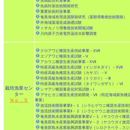
魚病総合対策事業
魚病対策技術開発研究
重要疾病対策事業
奄美海域有用資源開発研究（藻類増養殖技術開発）
外海域藻場造成基礎試験
トサカノリ増養殖技術開発試験
川内原子力発電所温排水影響調査
クロアワビ種苗生産供給事業－ⅩⅦ
エゾアワビ種苗生産試験－Ⅴ
アカウニ種苗生産供給事業－ⅩⅦ
特産高級魚種苗生産試験（イシガキダイ）－ⅩⅦ
特産高級魚種苗生産試験（カサゴ）－Ⅴ
特産高級魚種苗生産試験（トリガイ）－Ⅲ
特産高級魚種苗生産試験（タイワンガザミ）－Ⅵ
栽培漁業セン
シマアジ種苗量産化対策試験－Ⅰ
ター
アサヒガニ種苗生産技術開発－Ⅶ（特定海域新魚種
Ｎｏ．５
事業）
放流技術開発事業Ⅱ－１（シラヒゲウニ種苗生産技術
放流技術開発事業Ⅱ－２（シラヒゲウニ放流技術開発
奄美群島水産業振興調査事業Ⅴ－１（ヤコウガイ種苗
奄美群島水産業振興調査事業Ⅴ－２（ヤコウガイ放流
奄美群島水産業振興調査事業Ⅴ（シロクラベラ，スジ