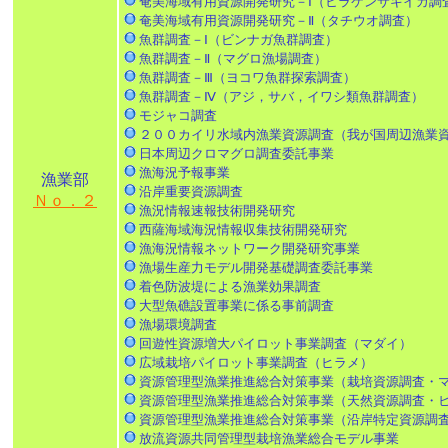
奄美海域有用資源開発研究－Ⅰ（ヒラケンサキイカ調
奄美海域有用資源開発研究－Ⅱ（タチウオ調査）
魚群調査－Ⅰ（ビンナガ魚群調査）
魚群調査－Ⅱ（マグロ漁場調査）
魚群調査－Ⅲ（ヨコワ魚群探索調査）
魚群調査－Ⅳ（アジ，サバ，イワシ類魚群調査）
モジャコ調査
２００カイリ水域内漁業資源調査（我が国周辺漁業
日本周辺クロマグロ調査委託事業
漁海況予報事業
漁業部
沿岸重要資源調査
Ｎｏ．２
漁況情報速報技術開発研究
西薩海域海況情報収集技術開発研究
漁海況情報ネットワーク開発研究事業
漁場生産力モデル開発基礎調査委託事業
着色防波堤による漁業効果調査
大型魚礁設置事業に係る事前調査
漁場環境調査
回遊性資源増大パイロット事業調査（マダイ）
広域栽培パイロット事業調査（ヒラメ）
資源管理型漁業推進総合対策事業（栽培資源調査・
資源管理型漁業推進総合対策事業（天然資源調査・
資源管理型漁業推進総合対策事業（沿岸特定資源調
放流資源共同管理型栽培漁業総合モデル事業