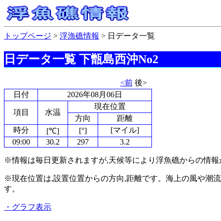
トップページ
>
浮漁礁情報
> 日データ一覧
日データ一覧
下甑島西沖No2
<前
後>
日付
2026年08月06日
現在位置
項目
水温
方向
距離
時分
[マイル]
[°]
[℃]
09:00
30.2
297
3.2
※情報は毎日更新されますが,天候等により浮魚礁からの情報
※現在位置は,設置位置からの方向,距離です。海上の風や潮
す。
・グラフ表示