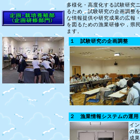
多様化・高度化する試験研究
るため，試験研究の企画調整
な情報提供や研究成果の広報
を図るための漁業研修や，県
ます。
１ 試験研究の企画調整
２ 漁業情報システムの運用
イン
の配
成果