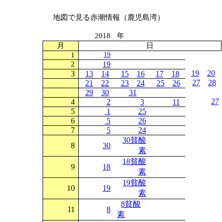
地図で見る赤潮情報（鹿児島湾）
2018
年
月
日
1
19
2
19
19
20
3
13
14
15
16
17
18
27
28
21
22
23
24
25
26
29
30
31
27
4
2
3
11
5
1
25
6
5
26
7
5
24
30貧酸
8
30
素
18貧酸
9
18
素
19貧酸
10
19
素
8貧酸
11
8
素