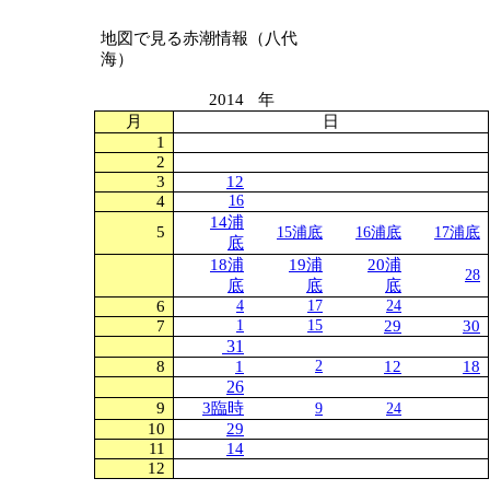
地図で見る赤潮情報（八代
海）
2014
年
月
日
1
2
3
12
4
16
14浦
5
15浦底
16浦底
17浦底
底
18浦
19浦
20浦
28
底
底
底
6
4
17
24
7
1
15
29
30
31
8
1
2
12
18
26
9
3臨時
9
24
10
29
11
14
12