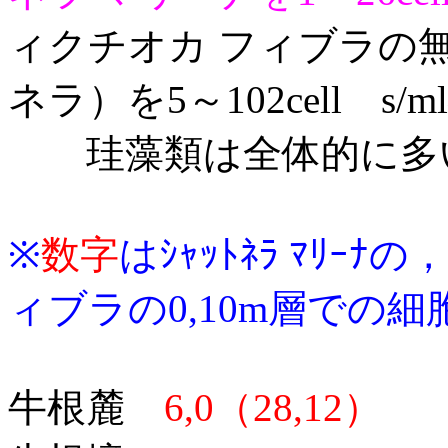
ィクチオカ フィブラの
ネラ）を5～102cell s
珪藻類は全体的に多
※
数字
はｼｬｯﾄﾈﾗ ﾏﾘｰﾅの，
ィブラの0,10m層での細
牛根麓
6,0（28,12）