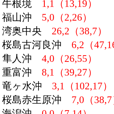
牛根境
1,1（13,19）
福山沖
5,0（2,26）
湾奥中央
26,2（38,7）
桜島古河良沖
6,2（47,
隼人沖
4,0（26,55）
重富沖
8,1（39,27）
竜ヶ水沖
3,1（102,17）
桜島赤生原沖
7,0（38,
海潟沖
0,0（7,14）