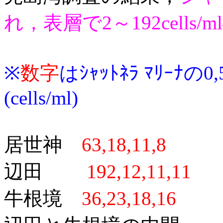
れ，表層で2～192cells
/m
※
数字
はｼｬｯﾄﾈﾗ ﾏﾘｰﾅの0
(cells/ml)
居世神
63,18,11,8
辺田
192,12,11,11
牛根境
36,23,18,16