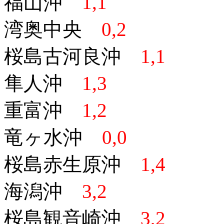
福山沖
1,1
湾奥中央
0,2
桜島古河良沖
1,1
隼人沖
1,3
重富沖
1,2
竜ヶ水沖
0,0
桜島赤生原沖
1,4
海潟沖
3,2
桜島観音崎沖
3,2