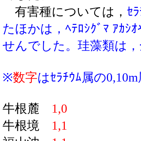
有害種については，
ｾ
たほかは，ﾍﾃﾛｼｸﾞﾏ ｱｶｼｵ
せんでした。珪藻
類は，
※
数字
はｾﾗﾁｳﾑ属の0,1
牛根麓
1,0
牛根境
1,1