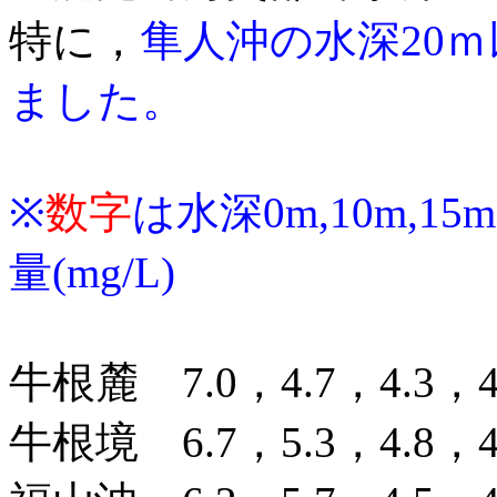
特に，
隼人沖の水深20
ました。
※
数字
は水深0m,10m,15m,
量(mg/L)
牛根麓 7.0，4.7，4.3，4.
牛根境 6.7，5.3，4.8，4.