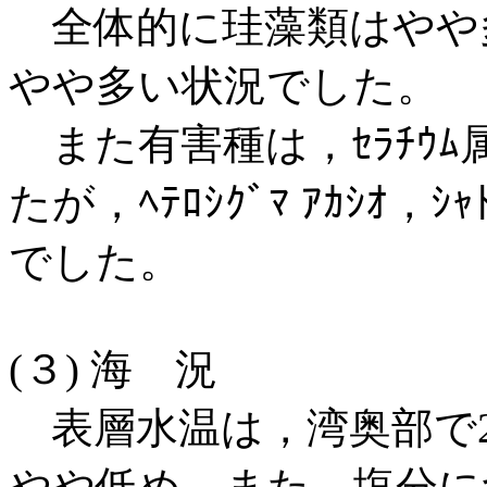
全体的に珪藻類はやや
やや多い状況でした。
また有害種は，ｾﾗﾁｳﾑ属が
たが，ﾍﾃﾛｼｸﾞﾏ ｱｶｼｵ，
でした。
(３) 海 況
表層水温は，湾奥部で25
やや低め，また，塩分につい