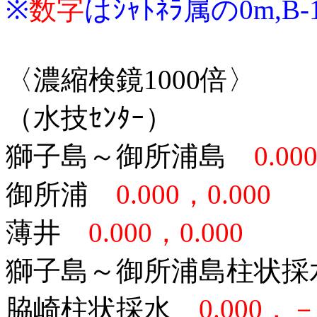
※
数字
はｼｬﾄﾈﾗ属の0m,
〈濃縮検鏡1000倍〉
（水技ｾﾝﾀｰ）
獅子島～御所浦島
0.00
御所浦
0.000，0.000
薄井
0.000，0.000
獅子島～御所浦島柱状
脇崎柱状採水
0.000，