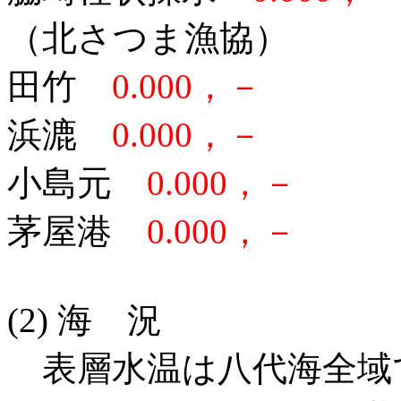
（北さつま漁協）
田竹
0.000，－
浜漉
0.000，－
小島元
0.000，－
茅屋港
0.000，－
(2) 海 況
表層水温は八代海全域で2