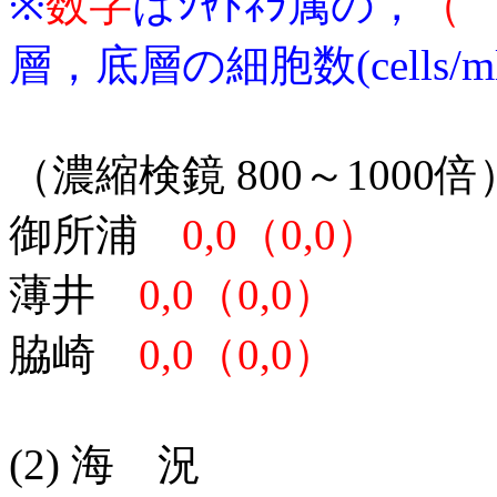
※
数字
はｼｬﾄﾈﾗ属の，
（
層，底層の細胞数(cells/ml
（濃縮検鏡 800～1000倍
御所浦
0,0（0,0）
薄井
0,0（0,0）
脇崎
0,0（0,0）
(2) 海 況