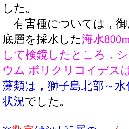
した。
有害種については，御
底層を採水した
海水800
して検鏡したところ，シ
ウム ポリクリコイ
デス
藻類は，獅
子島北部～水
状況
でした。