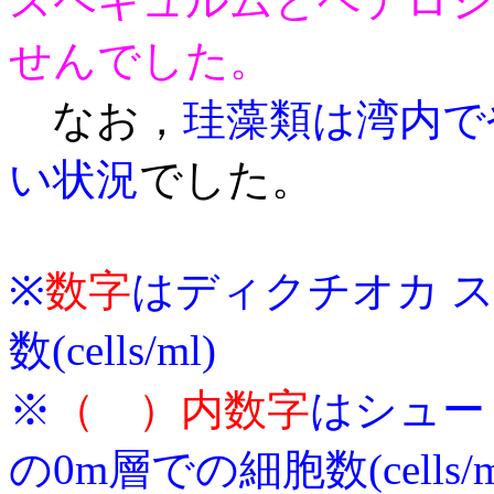
スペキュルムとヘテ
ロシ
せんでした。
なお，
珪藻類は湾内で
い状況
でした。
※
数字
はディクチオカ 
数(cells/ml)
※
（ ）内数字
はシュー
の0m層での細胞数(cells/m