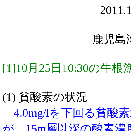
2011
鹿児島
[1]10月25日10:30の
(1) 貧酸素の状況
4.0mg/lを下回る貧
が，15m層以深の酸素濃