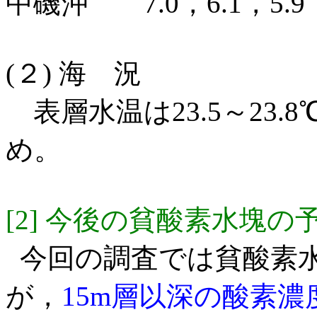
中磯沖 7.0，6.1，5.9，
(２) 海 況
表層水温は23.5～23.8
め。
[2] 今後の貧酸素水塊の
今回の調査では貧酸素
が，
15m層以深の酸素濃