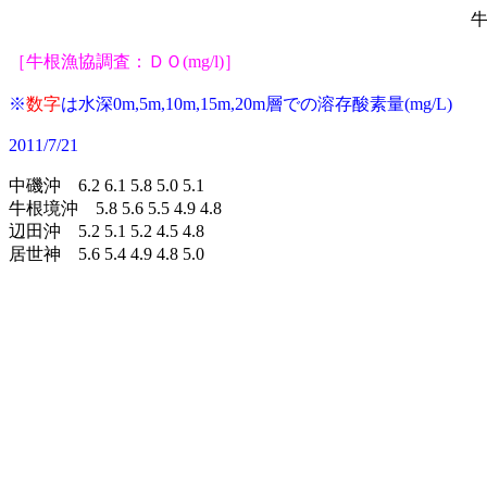
牛
［牛根漁協調査：ＤＯ(mg/l)］
※
数字
は水深0m,5m,10m,15m,20m層での
溶存酸素量(mg/L)
2011/7/21
中磯沖 6.2 6.1 5.8 5.0 5.1
牛根境沖 5.8 5.6 5.5 4.9 4.8
辺田沖 5.2 5.1 5.2 4.5 4.8
居世神 5.6 5.4 4.9 4.8 5.0