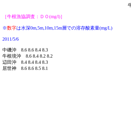
牛
［牛根漁協調査：ＤＯ(mg/l)］
※
数字
は水深0m,5m,10m,15m層での溶存
酸素量(mg/L)
2011/5/6
中磯沖 8.6 8.6 8.4 8.3
牛根境沖 8.6 8.4 8.2 8.2
辺田沖 8.4 8.4 8.4 8.3
居世神 8.6 8.6 8.5 8.1