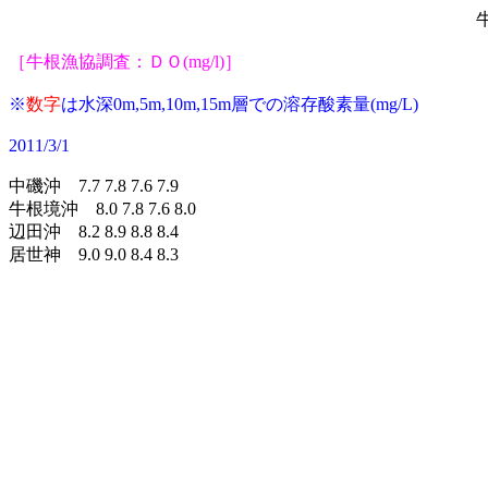
牛
［牛根漁協調査：ＤＯ(mg/l)］
※
数字
は水深0m,5m,10m,15m層での溶存
酸素量(mg/L)
2011/3/1
中磯沖 7.7 7.8 7.6 7.9
牛根境沖 8.0 7.8 7.6 8.0
辺田沖 8.2 8.9 8.8 8.4
居世神 9.0 9.0 8.4 8.3