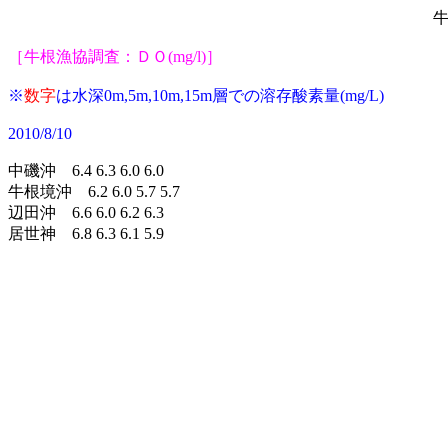
牛
［牛根漁協調査：ＤＯ(mg/l)］
※
数字
は水深0m,5m,10m,15m層での溶存
酸素量(mg/L)
2010/8/10
中磯沖 6.4 6.3 6.0 6.0
牛根境沖 6.2 6.0 5.7 5.7
辺田沖 6.6 6.0 6.2 6.3
居世神 6.8 6.3 6.1 5.9